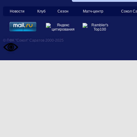
Новости
Клуб
Сезон
Матч-центр
Сокол С
© ПФК "Сокол" Саратов 2000-2025