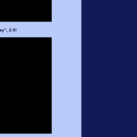
у", 2-0!