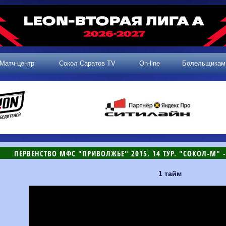
Матч-центр
Сокол Саратов TV
On-line
Болельщикам
ПЕРВЕНСТВО МФС "ПРИВОЛЖЬЕ" 2015. 14 ТУР. "СОКОЛ-М" -
1 тайм