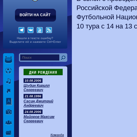
Российской Федера
ВОЙТИ НА САЙТ
Футбольной Национ
10 тура с 14 на 13 
Нашли в тексте ошибку?
Выделите её и нажмите Ctrl+Enter
ДНИ РОЖДЕНИЯ
10.08.2006
Шубин Кирилл
Сергеевич
21.08.1996
Сасин Дмитрий
Андреевич
24.08.2006
Майоров Максим
Сергеевич
Команда