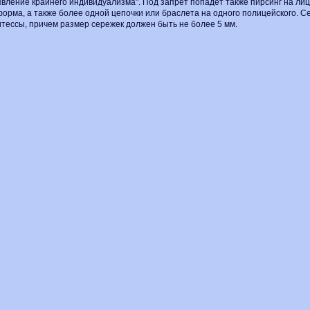
вление крайнего индивидуализма". Под запрет попадет также пирсинг на лиц
орма, а также более одной цепочки или браслета на одного полицейского. Се
тессы, причем размер сережек должен быть не более 5 мм.