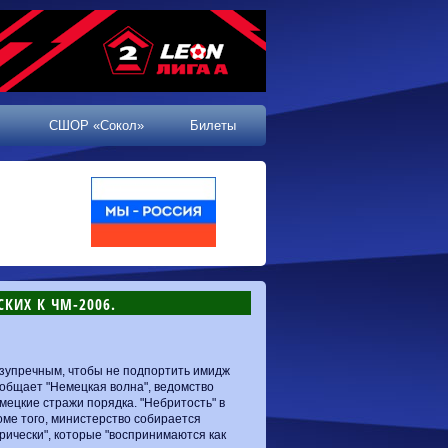
СШОР «Сокол»
Билеты
КИХ К ЧМ-2006.
зупречным, чтобы не подпортить имидж
ообщает "Немецкая волна", ведомство
мецкие стражи порядка. "Небритость" в
ме того, министерство собирается
рически", которые "воспринимаются как