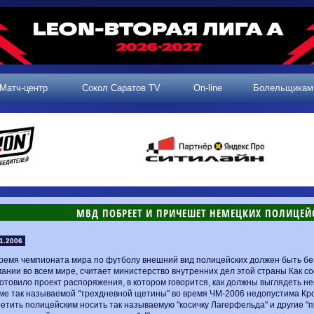
Матч-центр
Сокол Саратов TV
On-line
Болельщикам
МВД ПОБРЕЕТ И ПРИЧЕШЕТ НЕМЕЦКИХ ПОЛИЦЕЙС
1.2006
ремя чемпионата мира по футболу внешний вид полицейских должен быть бе
ании во всем мире, считает министерство внутренних дел этой страны Как с
отовило проект распоряжения, в котором говорится, как должны выглядеть не
е так называемой "трехдневной щетины" во время ЧМ-2006 недопустима Кро
етить полицейским носить так называемую "косичку Лагерфельда" и другие "п