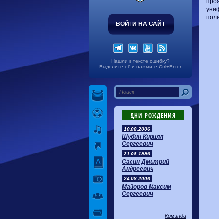
проя
униф
поли
ВОЙТИ НА САЙТ
Нашли в тексте ошибку?
Выделите её и нажмите Ctrl+Enter
ДНИ РОЖДЕНИЯ
10.08.2006
Шубин Кирилл
Сергеевич
21.08.1996
Сасин Дмитрий
Андреевич
24.08.2006
Майоров Максим
Сергеевич
Команда