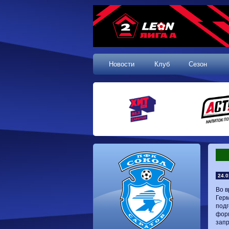
Новости
Клуб
Сезон
24.0
Во в
Герм
подг
форм
запр