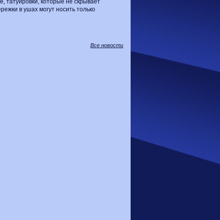
е, татуировки, которые не скрывает
режки в ушах могут носить только
Все новости