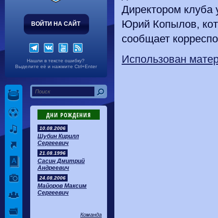
Директором клуба 
Юрий Копылов, кот
ВОЙТИ НА САЙТ
сообщает корресп
Использован матер
Нашли в тексте ошибку?
Выделите её и нажмите Ctrl+Enter
ДНИ РОЖДЕНИЯ
10.08.2006
Шубин Кирилл
Сергеевич
21.08.1996
Сасин Дмитрий
Андреевич
24.08.2006
Майоров Максим
Сергеевич
Команда