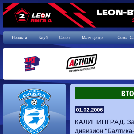
Новости
Клуб
Сезон
Матч-центр
Сокол С
ВТ
01.02.2006
КАЛИНИНГРАД. Зав
дивизион "Балтика