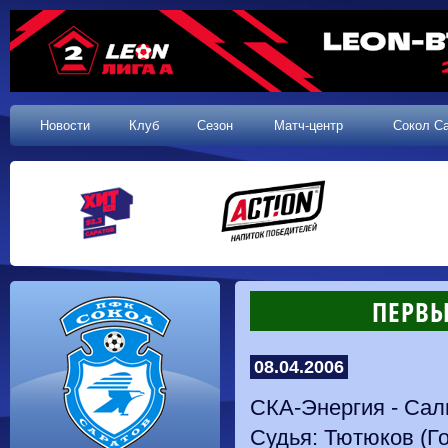
Новости
Клуб
Сезон
Матч-центр
Сокол С
ПЕРВЫ
08.04.2006
СКА-Энергия - Салю
Судья: Тютюков (Г