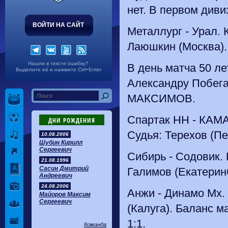
нет. В первом диви
ВОЙТИ НА САЙТ
Металлург - Урал. 
Лаюшкин (Москва).
Нашли в тексте ошибку?
В день матча 50 ле
Выделите её и нажмите Ctrl+Enter
Александру Побега
МАКСИМОВ.
Спартак НН - КАМА
ДНИ РОЖДЕНИЯ
Судья: Терехов (Пе
10.08.2006
Шубин Кирилл
Сергеевич
Сибирь - Содовик. 
21.08.1996
Сасин Дмитрий
Галимов (Екатеринб
Андреевич
24.08.2006
Анжи - Динамо Мх. 
Майоров Максим
Сергеевич
(Калуга). Баланс ма
1:1.
Команда