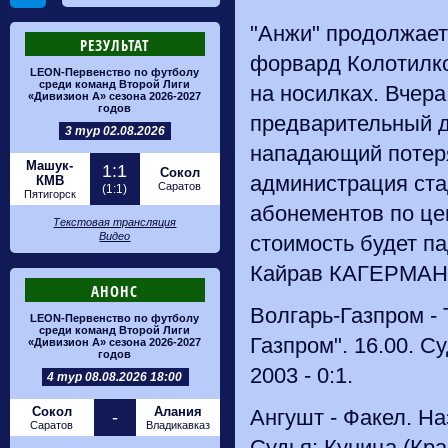
"Анжи" продолжает 
РЕЗУЛЬТАТ
форвард Колотилко
LEON-Первенство по футболу
среди команд Второй Лиги
на носилках. Вчер
«Дивизион А» сезона 2026-2027
годов
предварительный д
3 тур 02.08.2026
нападающий потеря
Машук-
1:1
Сокол
администрация ста
КМВ
Саратов
(1:1)
Пятигорск
абонементов по це
Текстовая трансляция
Видео
стоимость будет па
Кайрав КАГЕРМАН
АНОНС
Волгарь-Газпром - 
LEON-Первенство по футболу
среди команд Второй Лиги
Газпром". 16.00. С
«Дивизион А» сезона 2026-2027
годов
2003 - 0:1.
4 тур 08.08.2026 18:00
Сокол
Алания
Ангушт - Факел. На
-
Саратов
Владикавказ
Судья: Куница (Кра