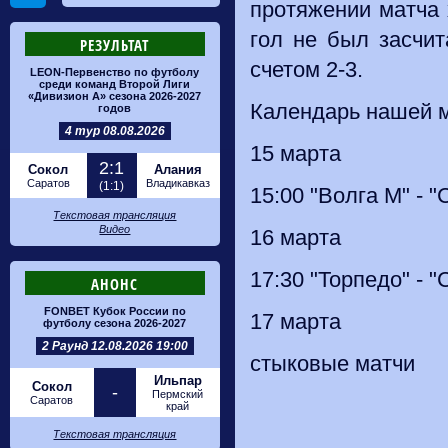
протяжении матча 
гол не был засчит
РЕЗУЛЬТАТ
счетом 2-3.
LEON-Первенство по футболу
среди команд Второй Лиги
«Дивизион А» сезона 2026-2027
Календарь нашей 
годов
4 тур 08.08.2026
15 марта
2:1
Сокол
Алания
Саратов
Владикавказ
(1:1)
15:00 "Волга М" - 
Текстовая трансляция
Видео
16 марта
17:30 "Торпедо" - 
АНОНС
FONBET Кубок России по
17 марта
футболу сезона 2026-2027
2 Раунд 12.08.2026 19:00
стыковые матчи
Ильпар
Сокол
-
Пермский
Саратов
край
Текстовая трансляция