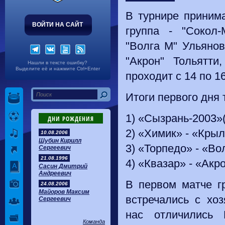
В турнире принима
ВОЙТИ НА САЙТ
группа - "Сокол-
"Волга М" Ульянов
"Акрон" Тольятти
Нашли в тексте ошибку?
Выделите её и нажмите Ctrl+Enter
проходит с 14 по 1
Итоги первого дня 
1) «Сызрань-2003»(
ДНИ РОЖДЕНИЯ
2) «Химик» - «Крыл
10.08.2006
Шубин Кирилл
3) «Торпедо» - «Вол
Сергеевич
21.08.1996
4) «Квазар» - «Акро
Сасин Дмитрий
Андреевич
В первом матче г
24.08.2006
Майоров Максим
встречались с хо
Сергеевич
нас отличились 
Команда