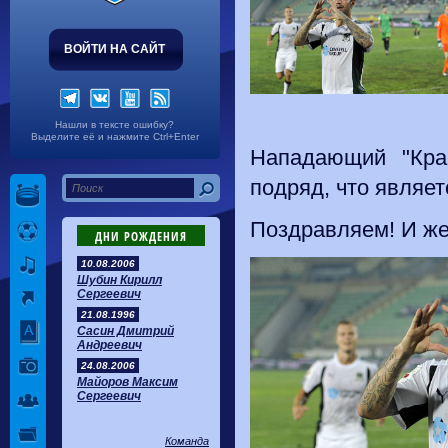
ВОЙТИ НА САЙТ
Нашли в тексте ошибку?
Выделите её и нажмите Ctrl+Enter
Нападающий "Кра
подряд, что являе
Поздравляем! И же
ДНИ РОЖДЕНИЯ
10.08.2006
Шубин Кирилл
Сергеевич
21.08.1996
Сасин Дмитрий
Андреевич
24.08.2006
Майоров Максим
Сергеевич
Команда