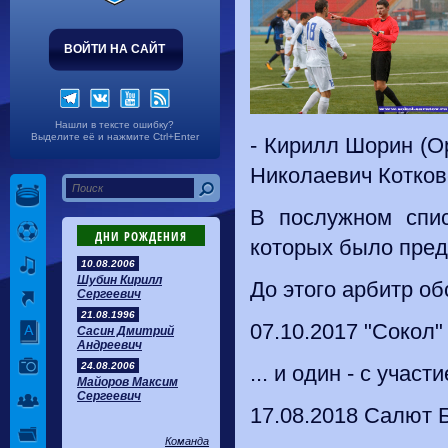
ВОЙТИ НА САЙТ
Нашли в тексте ошибку?
Выделите её и нажмите Ctrl+Enter
- Кирилл Шорин (Ор
Николаевич Котков
В послужном спис
ДНИ РОЖДЕНИЯ
которых было пред
10.08.2006
Шубин Кирилл
До этого арбитр об
Сергеевич
21.08.1996
07.10.2017 "Сокол" 
Сасин Дмитрий
Андреевич
24.08.2006
... и один - с учас
Майоров Максим
Сергеевич
17.08.2018 Салют Б
Команда