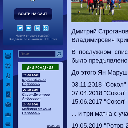
ВОЙТИ НА САЙТ
Дмитрий Строганов,
Нашли в тексте ошибку?
Владимирович Крив
Выделите её и нажмите Ctrl+Enter
В послужном спис
было предъявлено 
ДНИ РОЖДЕНИЯ
До этого Ян Маруш
10.08.2006
Шубин Кирилл
03.11.2018 "Сокол" 
Сергеевич
21.08.1996
07.04.2018 "Сокол" 
Сасин Дмитрий
Андреевич
15.06.2017 "Сокол"
24.08.2006
Майоров Максим
... и три матча с у
Сергеевич
19.05.2019 "Ротор-2
Команда