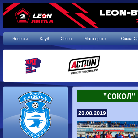
Новости
Клуб
Сезон
Матч-центр
Сокол С
"СОКОЛ"
20.08.2019