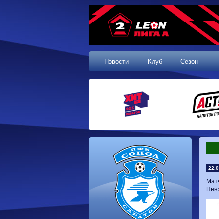
Новости
Клуб
Сезон
22.0
Матч
Пенз