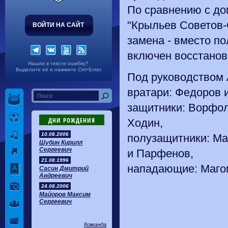
По сравнению с до
"Крыльев Советов-
ВОЙТИ НА САЙТ
замена - вместо п
включен восстанов
Нашли в тексте ошибку?
Выделите её и нажмите Ctrl+Enter
Под руководством 
вратари: Федоров 
защитники: Ворфол
ДНИ РОЖДЕНИЯ
Ходин,
10.08.2006
полузащитники: Ма
Шубин Кирилл
Сергеевич
и Парфенов,
21.08.1996
нападающие: Магом
Сасин Дмитрий
Андреевич
24.08.2006
Майоров Максим
Сергеевич
Команда