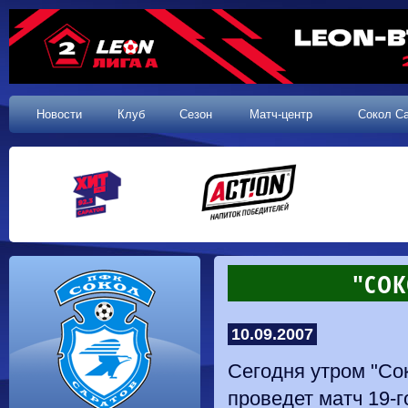
Новости
Клуб
Сезон
Матч-центр
Сокол С
"СОК
10.09.2007
Сегодня утром "Сок
проведет матч 19-г