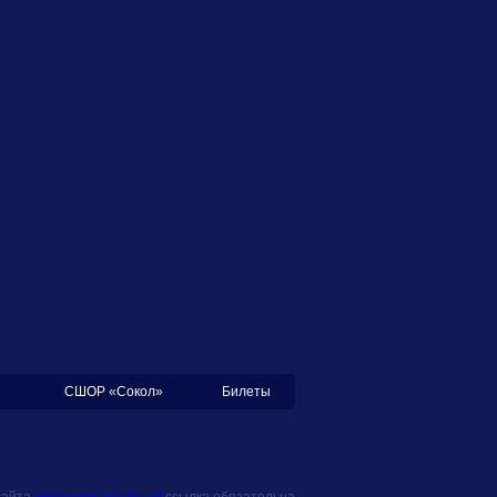
СШОР «Сокол»
Билеты
сайта
www.sokol-saratov.ru
ссылка обязательна