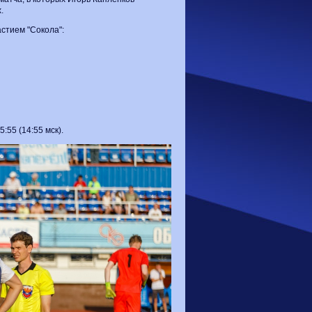
.
астием "Сокола":
:55 (14:55 мск).