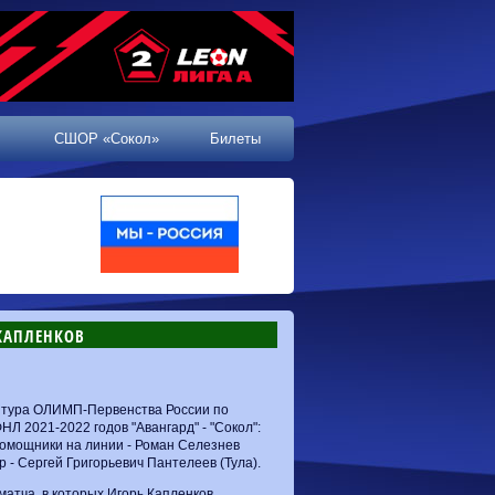
СШОР «Сокол»
Билеты
 КАПЛЕНКОВ
о тура ОЛИМП-Первенства России по
НЛ 2021-2022 годов "Авангард" - "Сокол":
 помощники на линии - Роман Селезнев
р - Сергей Григорьевич Пантелеев (Тула).
матча, в которых Игорь Капленков