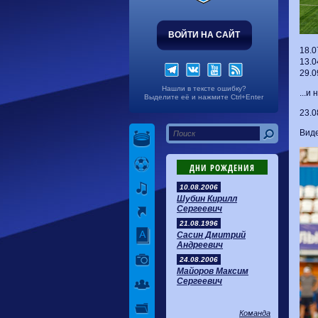
ВОЙТИ НА САЙТ
18.0
13.0
29.0
Нашли в тексте ошибку?
...и
Выделите её и нажмите Ctrl+Enter
23.0
Виде
ДНИ РОЖДЕНИЯ
10.08.2006
Шубин Кирилл
Сергеевич
21.08.1996
Сасин Дмитрий
Андреевич
24.08.2006
Майоров Максим
Сергеевич
Команда