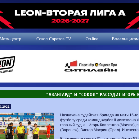
Матч-центр
Сокол Саратов TV
On-line
Болельщикам
"АВАНГАРД" И "СОКОЛ" РАССУДИТ ИГОРЬ
0.2021
Назначена судейская бригада на матч 16-г
футболу среди команд клубов II дивизиона Ф
главный судья - Игорь Капленков (Москва),
(Воронеж), Виктор Махрин (Орел). Инспекто
В послужном списке 31-летнего арбитра 52 