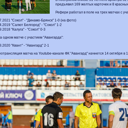
предъявил 169 желтых карточек и 8 красных
Рефери работал в поле на трех матчах с уч
7.2021 "Сокол" - "Динамо-Брянск" 1-0 (на фото)
4.2019 "Салют Белгород" - "Сокол" 1-2
9.2018 "Калуга" - "Сокол" 0-3
 на одном матче с участием "Авангарда":
8.2020 "Квант" - "Авангард" 2-1
отрансляция матча на Youtube-канале ФК "Авангард" начнется 14 октября в 15