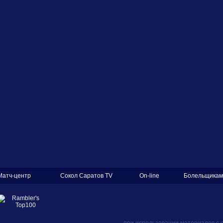
Матч-центр
Сокол Саратов TV
On-line
Болельщикам
при использовании материалов с 