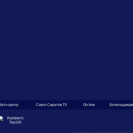
Матч-центр
Сокол Саратов TV
On-line
Болельщикам
при использовании материалов с 