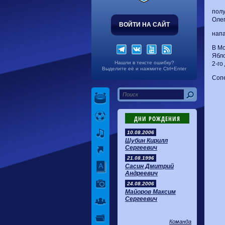
полу
Олег
ВОЙТИ НА САЙТ
напа
В М
Ябло
Нашли в тексте ошибку?
2-го
Выделите её и нажмите Ctrl+Enter
Сопе
ДНИ РОЖДЕНИЯ
10.08.2006
Шубин Кирилл
Сергеевич
21.08.1996
Сасин Дмитрий
Андреевич
24.08.2006
Майоров Максим
Сергеевич
Команда