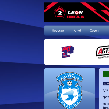
Новости
Клуб
Сезон
01.0
Для 
врат
защи
Тим