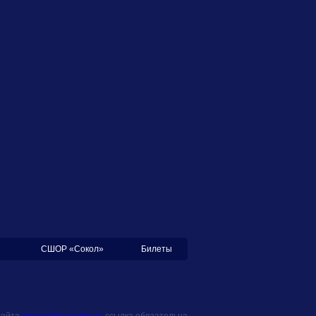
СШОР «Сокол»
Билеты
сайта
www.sokol-saratov.ru
ссылка обязательна