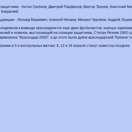
защитники - Антон Гребнев, Дмитрий Парфенов, Виктор Тренев, Анатолий Ми
 Бакурский.
дающие - Леонид Маркевич, Алексей Нечаев, Михаил Чурляев, Андрей Эськов
олодежном к команде присоединятся еще двое футболистов: хорошо зареко
нский и новичок, выступающий на позиции защитника, Степан Резник 1983 г.
 дивизиона "Краснодар-2000", а до этого были дубли краснодарской "Кубани" и
рники в 3-х контрольных матчах: 8, 12 и 16 апреля станут известны позднее.