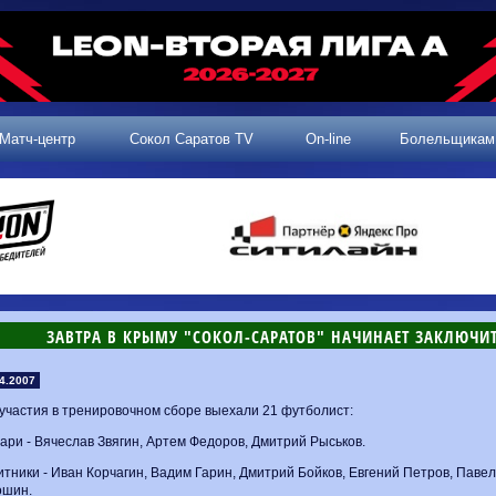
Матч-центр
Сокол Саратов TV
On-line
Болельщикам
ЗАВТРА В КРЫМУ "СОКОЛ-САРАТОВ" НАЧИНАЕТ ЗАКЛЮЧИТ
4.2007
участия в тренировочном сборе выехали 21 футболист:
ари - Вячеслав Звягин, Артем Федоров, Дмитрий Рыськов.
тники - Иван Корчагин, Вадим Гарин, Дмитрий Бойков, Евгений Петров, Паве
ошин.