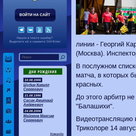
ВОЙТИ НА САЙТ
Нашли в тексте ошибку?
Выделите её и нажмите Ctrl+Enter
линии - Георгий Ка
(Москва). Инспект
В послужном списк
ДНИ РОЖДЕНИЯ
матча, в которых 
10.08.2006
красных.
Шубин Кирилл
Сергеевич
До этого арбитр не
21.08.1996
Сасин Дмитрий
"Балашихи".
Андреевич
24.08.2006
Майоров Максим
Видеотрансляцию в
Сергеевич
Триколоре 14 август
Команда