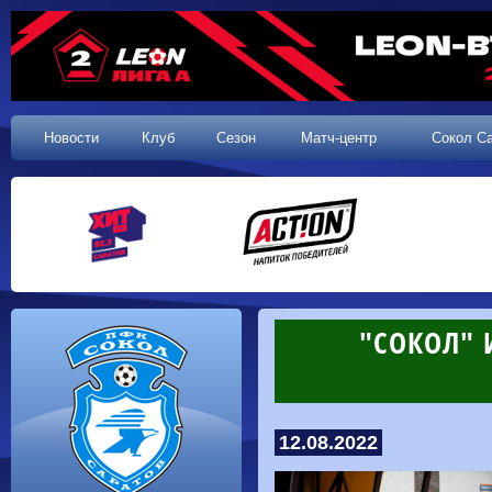
Новости
Клуб
Сезон
Матч-центр
Сокол С
"СОКОЛ" 
12.08.2022