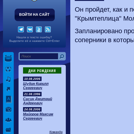
Он пройдет, как и
ВОЙТИ НА САЙТ
"Крымтеплица" Мол
Запланировано пров
Нашли в тексте ошибку?
соперники в которы
Выделите её и нажмите Ctrl+Enter
ДНИ РОЖДЕНИЯ
10.08.2006
Шубин Кирилл
Сергеевич
21.08.1996
Сасин Дмитрий
Андреевич
24.08.2006
Майоров Максим
Сергеевич
Команда