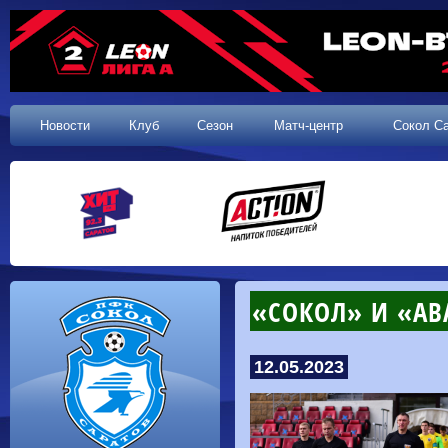
Новости
Клуб
Сезон
Матч-центр
Сокол С
«СОКОЛ» И «АВ
12.05.2023