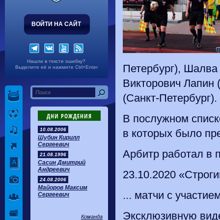
ВОЙТИ НА САЙТ
Нашли в тексте ошибку?
Петербург), Шалва
Выделите её и нажмите Ctrl+Enter
Викторович Лапин 
(Санкт-Петербург).
ДНИ РОЖДЕНИЯ
В послужном списк
10.08.2006
в которых было пр
Шубин Кирилл
Сергеевич
Арбитр работал в 
21.08.1996
Сасин Дмитрий
Андреевич
23.10.2020 «Строги
24.08.2006
Майоров Максим
... матчи с участи
Сергеевич
Эксклюзивную виде
Команда