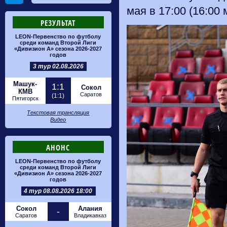
мая в 17:00 (16:00 
РЕЗУЛЬТАТ
LEON-Первенство по футболу
среди команд Второй Лиги
«Дивизион А» сезона 2026-2027
годов
3 тур 02.08.2026
Машук-
1:1
Сокол
КМВ
Саратов
(1:1)
Пятигорск
Текстовая трансляция
Видео
АНОНС
LEON-Первенство по футболу
среди команд Второй Лиги
«Дивизион А» сезона 2026-2027
годов
4 тур 08.08.2026 18:00
Сокол
Алания
-
Саратов
Владикавказ