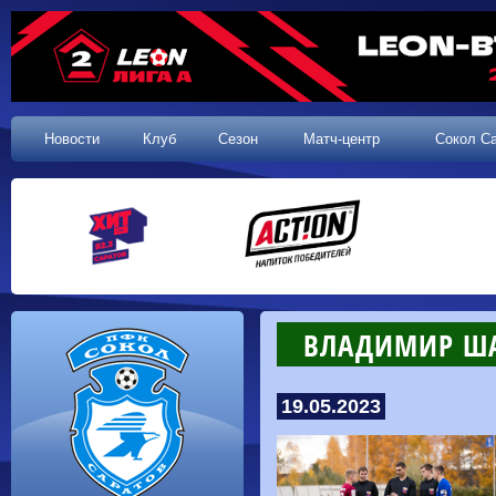
Новости
Клуб
Сезон
Матч-центр
Сокол С
ВЛАДИМИР ША
19.05.2023