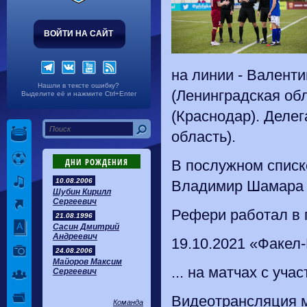
ВОЙТИ НА САЙТ
на линии - Валент
Нашли в тексте ошибку?
(Ленинградская обл
Выделите её и нажмите Ctrl+Enter
(Краснодар). Деле
область).
ДНИ РОЖДЕНИЯ
В послужном списке
10.08.2006
Владимир Шамара п
Шубин Кирилл
Сергеевич
Рефери работал в 
21.08.1996
Сасин Дмитрий
Андреевич
19.10.2021 «Факел-
24.08.2006
Майоров Максим
... на матчах с уч
Сергеевич
Видеотрансляция ма
Команда