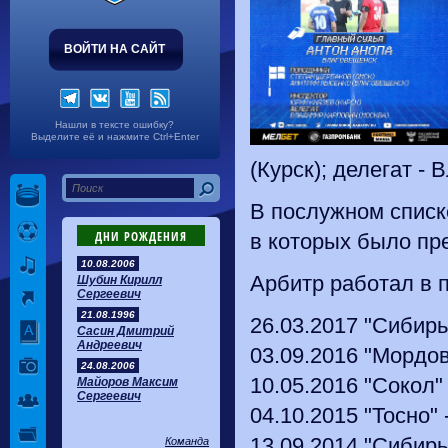
ВОЙТИ НА САЙТ
Нашли в тексте ошибку?
Выделите её и нажмите Ctrl+Enter
(Курск); делегат -
В послужном списк
ДНИ РОЖДЕНИЯ
в которых было пр
10.08.2006
Арбитр работал в п
Шубин Кирилл
Сергеевич
21.08.1996
26.03.2017 "Сибирь"
Сасин Дмитрий
Андреевич
03.09.2016 "Мордов
24.08.2006
10.05.2016 "Сокол" 
Майоров Максим
Сергеевич
04.10.2015 "Тосно" 
13.09.2014 "Сибирь"
Команда