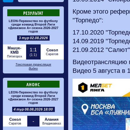
Кроме этого рефери
РЕЗУЛЬТАТ
"Торпедо":
LEON-Первенство по футболу
среди команд Второй Лиги
«Дивизион А» сезона 2026-2027
17.10.2020 "Торпед
годов
3 тур 02.08.2026
14.09.2019 "Торпедо
Машук-
21.09.2012 "Салют" 
1:1
Сокол
КМВ
Саратов
(1:1)
Пятигорск
Видеотрансляцию м
Текстовая трансляция
Видео
Видео 5 августа в 1
АНОНС
LEON-Первенство по футболу
среди команд Второй Лиги
«Дивизион А» сезона 2026-2027
годов
4 тур 08.08.2026 18:00
Сокол
Алания
-
Саратов
Владикавказ