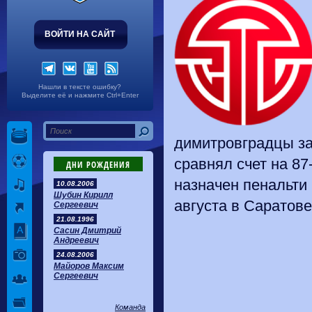
ВОЙТИ НА САЙТ
Нашли в тексте ошибку?
Выделите её и нажмите Ctrl+Enter
димитровградцы за
сравнял счет на 87
ДНИ РОЖДЕНИЯ
назначен пенальти 
10.08.2006
Шубин Кирилл
августа в Саратове
Сергеевич
21.08.1996
Сасин Дмитрий
Андреевич
24.08.2006
Майоров Максим
Сергеевич
Команда