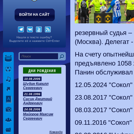
ВОЙТИ НА САЙТ
резервный судья –
Нашли в тексте ошибку?
(Москва). Делегат 
Выделите её и нажмите Ctrl+Enter
На счету опытнейше
предъявлено 1058 ж
ДНИ РОЖДЕНИЯ
Панин обслуживал 
10.08.2006
12.05.2024 "Сокол" 
Шубин Кирилл
Сергеевич
21.08.1996
23.08.2017 "Сокол" 
Сасин Дмитрий
Андреевич
08.03.2017 "Сокол" 
24.08.2006
Майоров Максим
Сергеевич
09.11.2016 "Сокол"
Команда