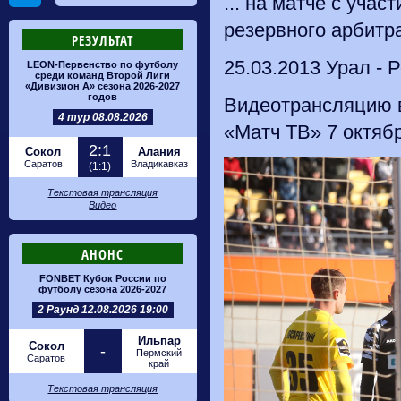
... на матче с уча
резервного арбитра
РЕЗУЛЬТАТ
25.03.2013 Урал - Р
LEON-Первенство по футболу
среди команд Второй Лиги
«Дивизион А» сезона 2026-2027
годов
Видеотрансляцию в
4 тур 08.08.2026
«Матч ТВ» 7 октября
2:1
Сокол
Алания
Саратов
Владикавказ
(1:1)
Текстовая трансляция
Видео
АНОНС
FONBET Кубок России по
футболу сезона 2026-2027
2 Раунд 12.08.2026 19:00
Ильпар
Сокол
-
Пермский
Саратов
край
Текстовая трансляция