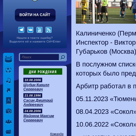
ВОЙТИ НА САЙТ
Калиниченко (Перм
Нашли в тексте ошибку?
Инспектор - Виктор
Выделите её и нажмите Ctrl+Enter
Губарьков (Москва)
В послужном списк
ДНИ РОЖДЕНИЯ
которых было пред
10.08.2006
Арбитр работал в п
Шубин Кирилл
Сергеевич
21.08.1996
05.11.2023 «Тюмень
Сасин Дмитрий
Андреевич
08.04.2023 «Сокол»
24.08.2006
Майоров Максим
Сергеевич
10.06.2022 «Сокол»
Команда