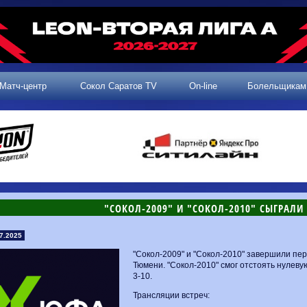
Матч-центр
Сокол Саратов TV
On-line
Болельщикам
"СОКОЛ-2009" И "СОКОЛ-2010" СЫГРАЛИ
7.2025
"Сокол-2009" и "Сокол-2010" завершили пе
Тюмени. "Сокол-2010" смог отстоять нулевую
3-10.
Трансляции встреч: