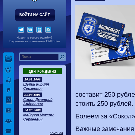
ВОЙТИ НА САЙТ
Нашли в тексте ошибку?
Выделите её и нажмите Ctrl+Enter
ДНИ РОЖДЕНИЯ
10.08.2006
Шубин Кирилл
Сергеевич
составит 250 рубле
21.08.1996
Сасин Дмитрий
стоить 250 рублей.
Андреевич
24.08.2006
Болеем за «Сокол»
Майоров Максим
Сергеевич
Важные замечания
Команда