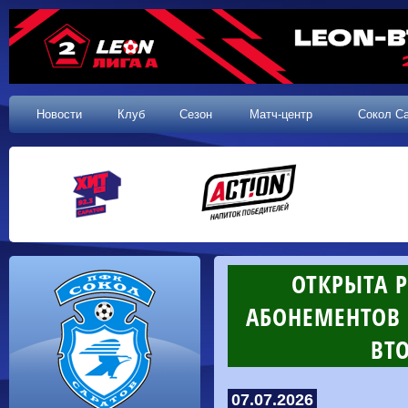
Новости
Клуб
Сезон
Матч-центр
Сокол С
ОТКРЫТА 
АБОНЕМЕНТОВ
ВТ
07.07.2026