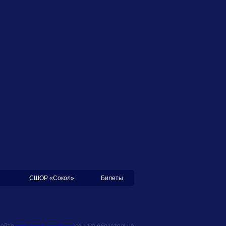
СШОР «Сокол»
Билеты
сайта
www.sokol-saratov.ru
ссылка обязательна