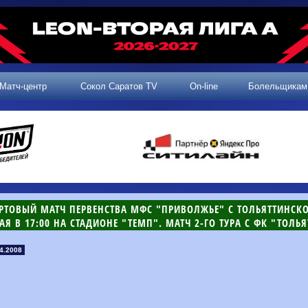
Матч-центр
Сокол Саратов TV
On-line
Болельщикам
АРТОВЫЙ МАТЧ ПЕРВЕНСТВА МФС "ПРИВОЛЖЬЕ" С ТОЛЬЯТТИНСКО
АЯ В 17:00 НА СТАДИОНЕ "ТЕМП". МАТЧ 2-ГО ТУРА С ФК "ТОЛЬЯ
4.2008