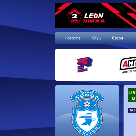
Новости
Клуб
Сезон
СТ
М
30.0