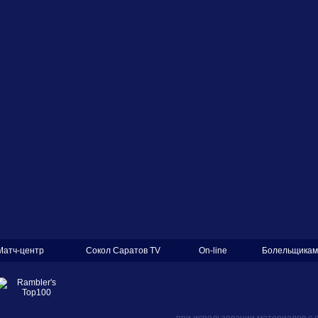
Матч-центр
Сокол Саратов TV
On-line
Болельщикам
при использовании материалов с 