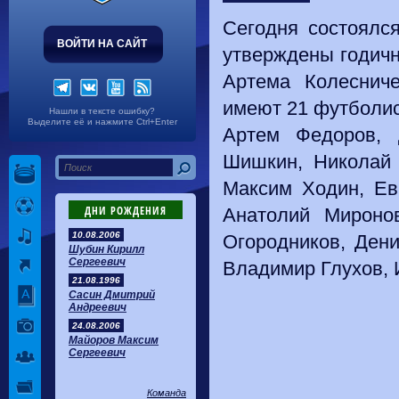
Сегодня состоялс
ВОЙТИ НА САЙТ
утверждены годич
Артема Колеснич
имеют 21 футболис
Нашли в тексте ошибку?
Выделите её и нажмите Ctrl+Enter
Артем Федоров, 
Шишкин, Николай 
Максим Ходин, Ев
ДНИ РОЖДЕНИЯ
Анатолий Мироно
10.08.2006
Огородников, Ден
Шубин Кирилл
Сергеевич
Владимир Глухов,
21.08.1996
Сасин Дмитрий
Андреевич
24.08.2006
Майоров Максим
Сергеевич
Команда