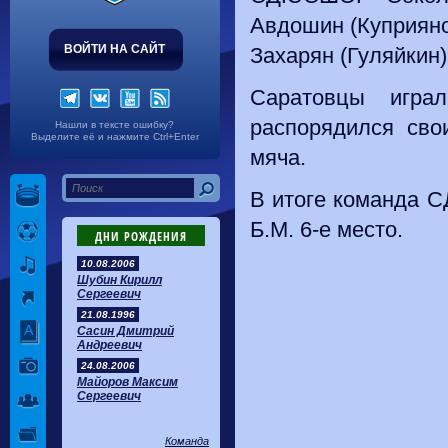
Авдошин (Куприяно
ВОЙТИ НА САЙТ
Захарян (Гуляйкин)
Саратовцы игра
распорядился сво
Нашли в тексте ошибку?
Выделите её и нажмите Ctrl+Enter
мяча.
В итоге команда 
Б.М. 6-е место.
ДНИ РОЖДЕНИЯ
10.08.2006
Шубин Кирилл
Сергеевич
21.08.1996
Сасин Дмитрий
Андреевич
24.08.2006
Майоров Максим
Сергеевич
Команда