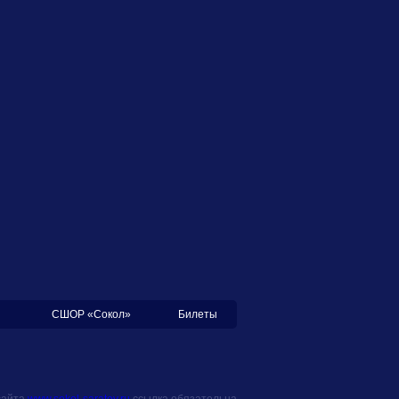
СШОР «Сокол»
Билеты
сайта
www.sokol-saratov.ru
ссылка обязательна