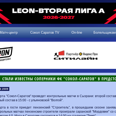
Матч-центр
Сокол Саратов TV
On-line
Болельщикам
СТАЛИ ИЗВЕСТНЫ СОПЕРНИКИ ФК "СОКОЛ-САРАТОВ" В ПРЕДС
2.2009
рта "Сокол-Саратов" проведет контрольные матчи в Сызрани: второй состав 
ый состав в 15:00 - с ульяновской "Волгой".
арта в гости приедет пензенский "Строитель", в прошедшем сезоне заняв
рольных матчах пензенские строители проиграли саранской "Мордовии" со с
четом 4:0. Матч в Саратове состоится в 14:00 на стадионе "Темп".