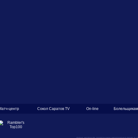
Матч-центр
Сокол Саратов TV
On-line
Болельщикам
при использовании материалов с 