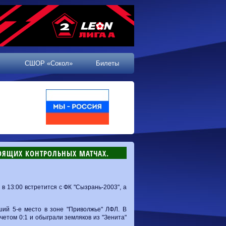
СШОР «Сокол»
Билеты
ТОЯЩИХ КОНТРОЛЬНЫХ МАТЧАХ.
в 13:00 встретится с ФК "Сызрань-2003", а
ший 5-е место в зоне "Приволжье" ЛФЛ. В
четом 0:1 и обыграли земляков из "Зенита"