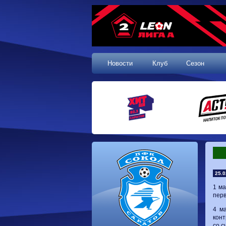
Новости
Клуб
Сезон
25.0
1 ма
перв
4 м
конт
со с