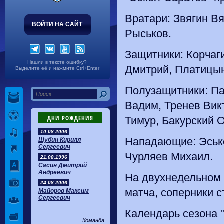
Вратари: Звягин В
ВОЙТИ НА САЙТ
Рыськов.
Защитники: Корчаг
Нашли в тексте ошибку?
Дмитрий, Платицы
Выделите её и нажмите Ctrl+Enter
Полузащитники: П
Вадим, Тренев Вик
ДНИ РОЖДЕНИЯ
Тимур, Бакурский 
10.08.2006
Нападающие: Эсько
Шубин Кирилл
Сергеевич
Чурляев Михаил.
21.08.1996
Сасин Дмитрий
Андреевич
На двухнедельном 
24.08.2006
матча, соперники с
Майоров Максим
Сергеевич
Календарь сезона 
Команда