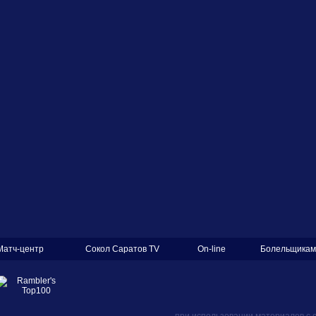
Матч-центр
Сокол Саратов TV
On-line
Болельщикам
при использовании материалов с 