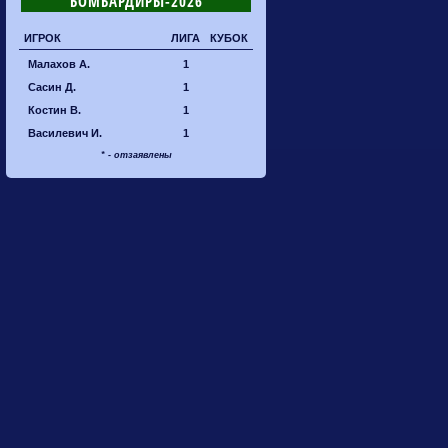
БОМБАРДИРЫ-2026
ИГРОК
ЛИГА
КУБОК
Малахов А.
1
Сасин Д.
1
Костин В.
1
Василевич И.
1
* - отзаявлены