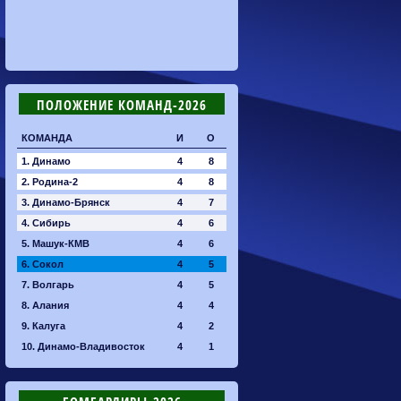
ПОЛОЖЕНИЕ КОМАНД-2026
КОМАНДА
И
О
1. Динамо
4
8
2. Родина-2
4
8
3. Динамо-Брянск
4
7
4. Сибирь
4
6
5. Машук-КМВ
4
6
6. Сокол
4
5
7. Волгарь
4
5
8. Алания
4
4
9. Калуга
4
2
10. Динамо-Владивосток
4
1