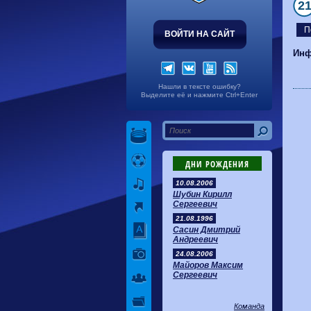
2
П
ВОЙТИ НА САЙТ
Инф
Нашли в тексте ошибку?
Выделите её и нажмите Ctrl+Enter
ДНИ РОЖДЕНИЯ
10.08.2006
Шубин Кирилл
Сергеевич
21.08.1996
Сасин Дмитрий
Андреевич
24.08.2006
Майоров Максим
Сергеевич
Команда