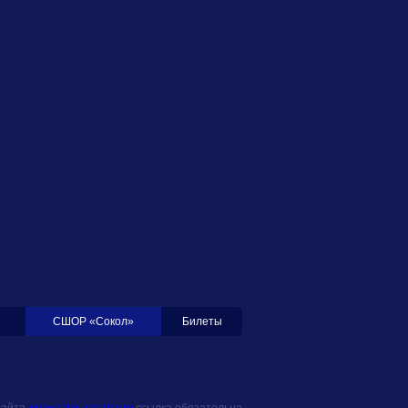
СШОР «Сокол»
Билеты
сайта
www.sokol-saratov.ru
ссылка обязательна