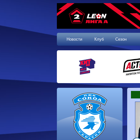
Новости
Клуб
Сезон
1 тур, 19.07.2026
Сокол
1-1
Калуга
Динамо
0-0
Волгарь
Машук-КМВ
0-0
Динамо-Брянск
Родина-2
2-1
Алания
Динамо-
1-2
Сибирь
Динам
Владивосток