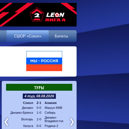
СШОР «Сокол»
Билеты
ТУРЫ
4 тур, 08.08.2026
5 тур, 16.08.2026
Сокол
2-1
Алания
Машук-КМВ
-
Калуг
Динамо
0-0
Машук-КМВ
Алания
-
Динам
Динамо-Брянск
1-0
Сибирь
Динамо-
-
Соко
Владивосток
Динамо-
Волгарь
1-0
Владивосток
Сибирь
-
Волга
Калуга
0-0
Родина-2
Родина-2
-
Динам