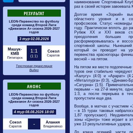
наименование Спортивный Клуб
раз в своей истории завоевала 
РЕЗУЛЬТАТ
Долгое время «Зоркий» выс
областного уровня и в со
LEON-Первенство по футболу
профсоюзов. Статус «команды 
среди команд Второй Лиги
году. Практически вплоть до р
«Дивизион А» сезона 2026-2027
Рубеж XX и XXI веков ста
годов
преодоления больших пр
3 тур 02.08.2026
расформировывалась и воссо
спортивной школы. Нынешний 
Машук-
который он проводит на ур
1:1
Сокол
КМВ
первенства красногорцы финиш
Саратов
(1:1)
Пятигорск
весной – на пятом.
Текстовая трансляция
На пятом же месте подопечные 
Видео
туров они стабильно чередуют
«Калугу» (4:0) и «Арарат» (4
«Металлурга» (0:3), «Динамо-Бр
«Сатурна» (1:5). Примечательн
АНОНС
первыми – на 27-й минуте, одн
1:3, а после перерыва в те
LEON-Первенство по футболу
пропустили еще два.
среди команд Второй Лиги
«Дивизион А» сезона 2026-2027
годов
Вообще, в матчах с участием «
– в 15 турах таковых набралос
4 тур 08.08.2026 18:00
1,87 пропускают). Неудивите
зоны «Центр» тоже играет в э
Сокол
Алания
-
уже 13 результативных ударов, 
Саратов
Владикавказ
До конца осенней части пе