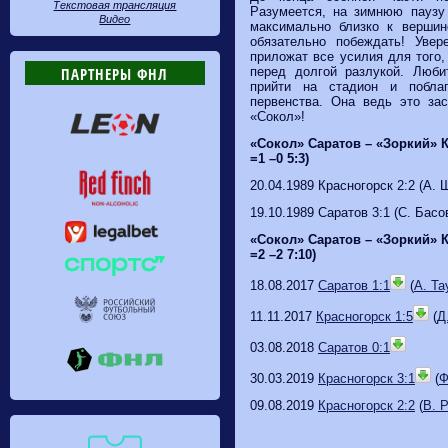
Текстовая трансляция
Разумеется, на зимнюю паузу
Видео
максимально близко к вершин
обязательно побеждать! Увер
приложат все усилия для того
перед долгой разлукой. Люб
ПАРТНЕРЫ ФНЛ
прийти на стадион и побла
первенства. Она ведь это за
«Сокол»!
«Сокол» Саратов – «Зоркий» 
=1 –0 5:3)
20.04.1989 Красногорск 2:2 (А. 
19.10.1989 Саратов 3:1 (С. Басо
«Сокол» Саратов – «Зоркий» 
=2 –2 7:10)
18.08.2017
Саратов 1:1
(
А. Та
11.11.2017
Красногорск 1:5
(
Д
03.08.2018
Саратов 0:1
30.03.2019
Красногорск 3:1
(
Ф
09.08.2019
Красногорск 2:2
(
В. 