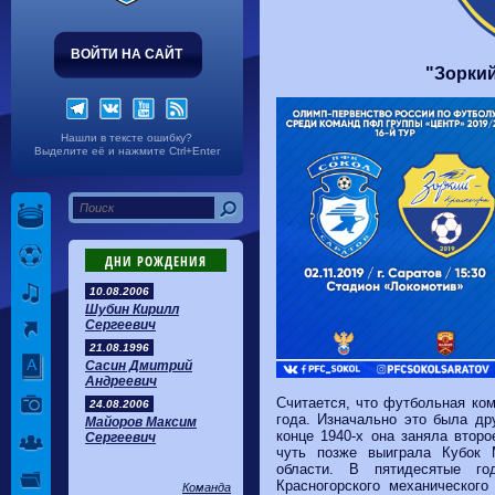
Волгарь
1-2
Машук-КМВ
Калуга
0-1
Сибирь
ВОЙТИ НА САЙТ
"Зоркий
Нашли в тексте ошибку?
Выделите её и нажмите Ctrl+Enter
ДНИ РОЖДЕНИЯ
10.08.2006
Шубин Кирилл
Сергеевич
21.08.1996
Сасин Дмитрий
Андреевич
Считается, что футбольная ком
24.08.2006
года. Изначально это была др
Майоров Максим
конце 1940-х она заняла втор
Сергеевич
чуть позже выиграла Кубок 
области. В пятидесятые го
Красногорского механическог
Команда