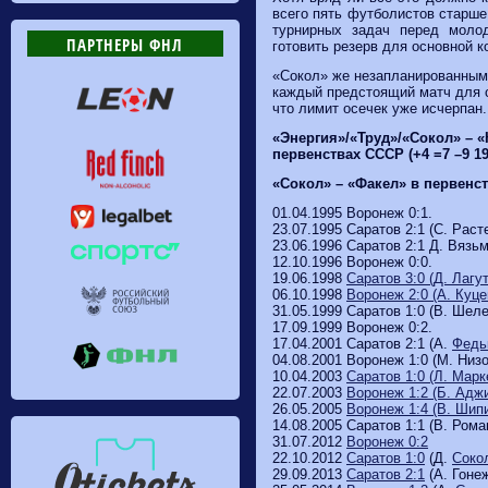
всего пять футболистов старше
турнирных задач перед моло
ПАРТНЕРЫ ФНЛ
готовить резерв для основной 
«Сокол» же незапланированными
каждый предстоящий матч для с
что лимит осечек уже исчерпан
«Энергия»/«Труд»/«Сокол» – 
первенствах СССР (+4 =7 –9 19
«Сокол» – «Факел» в первенств
01.04.1995 Воронеж 0:1.
23.07.1995 Саратов 2:1 (С. Раст
23.06.1996 Саратов 2:1 Д. Вязь
12.10.1996 Воронеж 0:0.
19.06.1998
Саратов 3:0 (Д. Лагу
06.10.1998
Воронеж 2:0 (А. Куце
31.05.1999 Саратов 1:0 (В. Шеле
17.09.1999 Воронеж 0:2.
17.04.2001 Саратов 2:1 (А.
Федь
04.08.2001 Воронеж 1:0 (М. Низ
10.04.2003
Саратов 1:0 (Л. Марк
22.07.2003
Воронеж 1:2 (Б. Ад
26.05.2005
Воронеж 1:4 (В. Шип
14.08.2005 Саратов 1:1 (В. Рома
31.07.2012
Воронеж 0:2
22.10.2012
Саратов 1:0
(Д.
Соко
29.09.2013
Саратов 2:1
(А. Гонеж