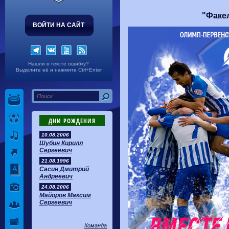
Волгарь
1-2
Машук-КМВ
Калуга
0-1
Сибирь
"Факе
ВОЙТИ НА САЙТ
Нашли в тексте ошибку?
Выделите её и нажмите Ctrl+Enter
ДНИ РОЖДЕНИЯ
10.08.2006
Шубин Кирилл
Сергеевич
21.08.1996
Сасин Дмитрий
Андреевич
24.08.2006
Майоров Максим
Сергеевич
Команда