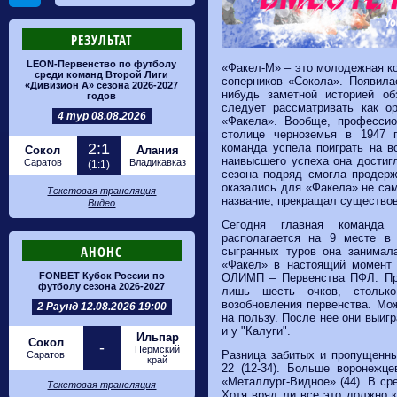
РЕЗУЛЬТАТ
LEON-Первенство по футболу
«Факел-М» – это молодежная к
среди команд Второй Лиги
соперников «Сокола». Появила
«Дивизион А» сезона 2026-2027
нибудь заметной историей об
годов
следует рассматривать как о
4 тур 08.08.2026
«Факела». Вообще, професси
столице черноземья в 1947 
2:1
команда успела поиграть на в
Сокол
Алания
наивысшего успеха она достигл
Саратов
Владикавказ
(1:1)
сезона подряд смогла продер
оказались для «Факела» не са
Текстовая трансляция
название, прекращал существов
Видео
Сегодня главная команда
располагается на 9 месте в 
АНОНС
сыгранных туров она занимал
«Факел» в настоящий момент 
FONBET Кубок России по
ОЛИМП – Первенства ПФЛ. При
футболу сезона 2026-2027
лишь шесть очков, стольк
возобновления первенства. Мож
2 Раунд 12.08.2026 19:00
на пользу. После нее они выиг
и у "Калуги".
Ильпар
Сокол
-
Пермский
Разница забитых и пропущенны
Саратов
край
22 (12-34). Больше воронежце
«Металлург-Видное» (44). В ср
Текстовая трансляция
Хотя вряд ли все это должно к