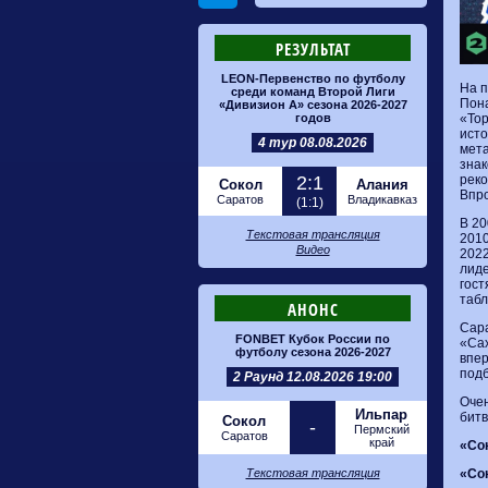
РЕЗУЛЬТАТ
LEON-Первенство по футболу
На п
среди команд Второй Лиги
Пона
«Дивизион А» сезона 2026-2027
годов
«Тор
исто
4 тур 08.08.2026
мета
знак
2:1
реко
Сокол
Алания
Впро
Саратов
Владикавказ
(1:1)
В 20
Текстовая трансляция
2010
Видео
2022
лиде
гост
табл
АНОНС
Сара
FONBET Кубок России по
«Сах
футболу сезона 2026-2027
впер
подб
2 Раунд 12.08.2026 19:00
Очен
Ильпар
битв
Сокол
-
Пермский
Саратов
край
«Сок
Текстовая трансляция
«Сок