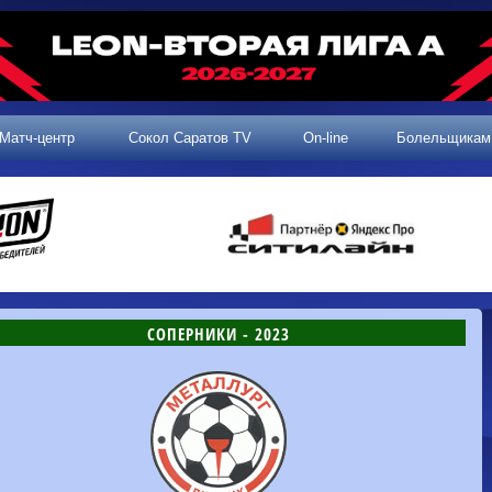
Матч-центр
Сокол Саратов TV
On-line
Болельщикам
СОПЕРНИКИ - 2023
2 тур, 25.07.2026
3 тур, 02.08.2026
Динамо-
Динамо
1-0
Калуга
Родина-2
0-0
Владивосток
Машук-КМВ
1-1
Сокол
2 тур, 26.07.2026
Алания
1-1
Волгарь
Динамо-
1-2
Динамо-Брянск
Сокол
0-1
Динамо
Владивосток
о-Брянск
0-4
Алания
Сибирь
1-3
Родина-2