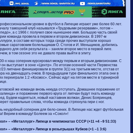
рофессиональном уровне в футбол в Липецке играют уже более 60 лет.
чалу тамошний клуб назывался «Трудовыми резервами», потом –
педо», а с
1966 г. получил свое нынешнее имя. Большую часть своей
рии команда провела в первом и втором дивизионах. В 1997-м
ллурги, в составе которых тогда среди прочих выступали хорошо
омые саратовским болельщикам О. Стогов и И. Меньщиков, добились
рдного для себя результата – заняли второе место в первой лиге.
чем, в том сезоне это не давало права выйти в элиту.
00-х наш соперник курсировал между первым и вторым дивизионами. С
 он выступает в зоне «Центр». По итогам осенней части Первенства
/23 липчане финишировали в группе 3(1) на третьем месте, отстав от
ра на двенадцать очков. В предыдущем туре финального этапа они в
ях переиграли 1:2 «Космос». Сейчас идут на пятом месте в турнирной
ице.
товской же команде вновь некуда отступать. Домашнее поражение от
алинца» и поражение первого круга от липчан будут гнать команду
ед. Будем надеяться, новый наставник волжан, Денис Бояринцев,
ерет правильные слова, чтобы команда стряхнула гири с ног.
ь неудобный соперник для бело-синих. В Липецке нас ждет футбольная
а! Верим в команду! Болеем за «Сокол»!
ол» – «Металлург» Липецк в чемпионатах СССР (+11 =4 –9 51:33)
ол» – «Металлург» Липецк в розыгрышах Кубков (+1 –1 3:6)