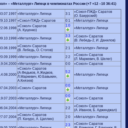
ол» – «Металлург» Липецк в чемпионатах России (+7 =12 –10 36:41)
«Сокол-ПЖД» Саратов
03.07.1997
«Металлург» Липецк
3:1
(О. Бакурский)
29.10.1997
«Сокол-ПЖД» Саратов
0:1
«Металлург» Липецк
1:0
«Сокол» Саратов
22.06.1998
«Металлург» Липецк
(А. Куценко)
3:3
«Сокол» Саратов
09.10.1998
«Металлург» Липецк
(В. Лебедь-2, И. Данилов)
«Сокол» Саратов
03.06.1999
2:1
«Металлург» Липецк
(В. Лебедь, О. Стогов)
«Сокол» Саратов
20.09.1999
«Металлург» Липецк
2:2
(Л. Маркевич, В. Шелег)
19.04.2000
«Металлург» Липецк
0:0
«Сокол» Саратов
«Сокол» Саратов
5:2
(А.Федьков, А.Жидков,
14.08.2000
«Металлург» Липецк
Л.Маркевич, Ю.Бавыкин,
А.Князев)
0:0
07.04.2003
«Сокол» Саратов
«Металлург» Липецк
0:0
19.07.2003
«Металлург» Липецк
«Сокол» Саратов
«Сокол» Саратов
06.04.2004
«Металлург» Липецк
2:2
(А. Иванов, Б. Аджинджал)
«Сокол» Саратов
27.07.2004
2:0
«Металлург» Липецк
(П. Качуро, А. Цаплин)
«Сокол» Саратов
2:3
29.05.2005
«Металлург» Липецк
(В. Ермилов, Г. Близнюк, В.