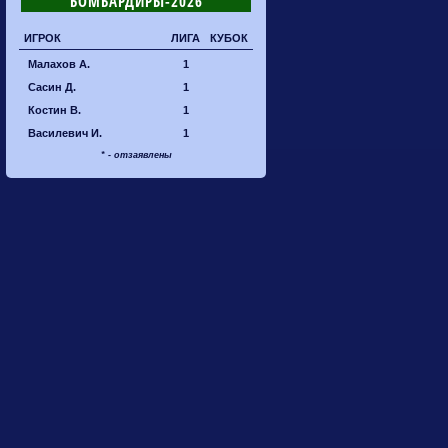
БОМБАРДИРЫ-2026
ИГРОК
ЛИГА
КУБОК
Малахов А.
1
Сасин Д.
1
Костин В.
1
Василевич И.
1
* - отзаявлены