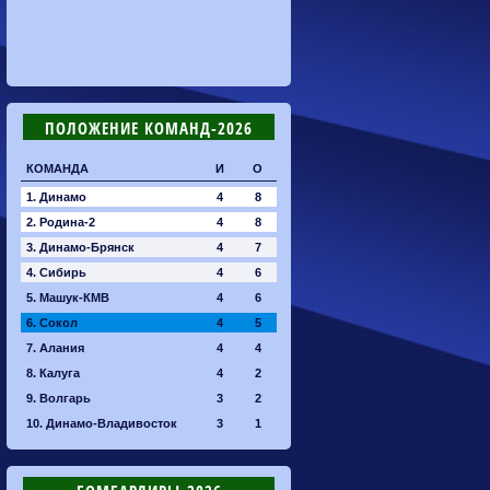
ПОЛОЖЕНИЕ КОМАНД-2026
КОМАНДА
И
О
1. Динамо
4
8
2. Родина-2
4
8
3. Динамо-Брянск
4
7
4. Сибирь
4
6
5. Машук-КМВ
4
6
6. Сокол
4
5
7. Алания
4
4
8. Калуга
4
2
9. Волгарь
3
2
10. Динамо-Владивосток
3
1