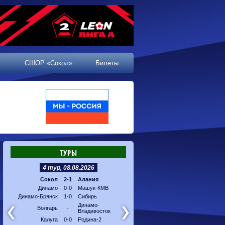
СШОР «Сокол»
Билеты
ТУРЫ
4 тур, 08.08.2026
5 тур, 16.08.2026
Сокол
2-1
Алания
Машук-КМВ
-
Калуг
Динамо
0-0
Машук-КМВ
Алания
-
Динам
Динамо-Брянск
1-0
Сибирь
Динамо-
-
Соко
Владивосток
Динамо-
Волгарь
-
Владивосток
Сибирь
-
Волга
Калуга
0-0
Родина-2
Родина-2
-
Динам