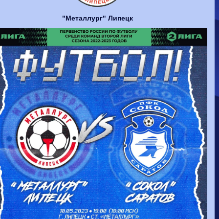
Волгарь
1-2
Машук-КМВ
Калуга
0-1
Сибирь
"Металлург" Липецк