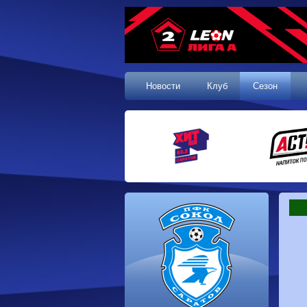
Новости
Клуб
Сезон
1 тур, 19.07.2026
Сокол
1-1
Калуга
Динамо
0-0
Волгарь
Машук-КМВ
0-0
Динамо-Брянск
Родина-2
2-1
Алания
Динамо-
1-2
Сибирь
Динам
Владивосток