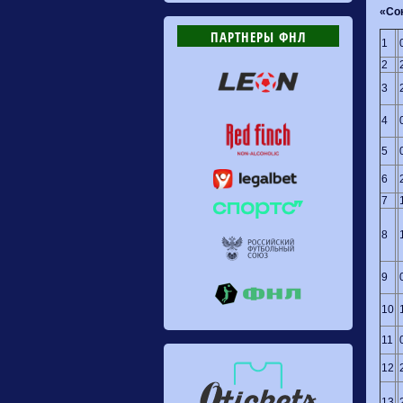
«Сок
ПАРТНЕРЫ ФНЛ
1
2
3
4
5
6
7
8
9
10
11
12
13