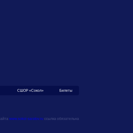
СШОР «Сокол»
Билеты
сайта
www.sokol-saratov.ru
ссылка обязательна