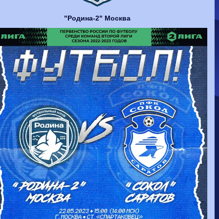
Волгарь
1-2
Машук-КМВ
Калуга
0-1
Сибирь
"Родина-2" Москва