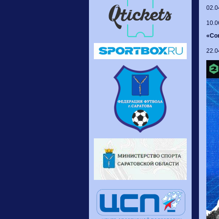
02.0
10.0
«Сок
22.0