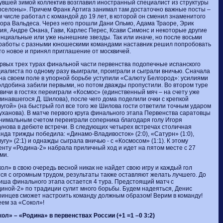
вшей зимой коллектив возглавил иностранный специалист из структуры
селоны». Причем Франк Артига занимал там достаточно важные посты –
м числе работал с командой до 19 лет, в которой он сменил знаменитого
ора Вальдеса. Через него прошли Дани Ольмо, Адама Траоре, Эрик
ия, Андре Онана, Гави, Карлес Перес, Ксави Симонс и некоторые другие
нциальные или уже нынешние звезды. Так или иначе, но после восьми
 работы с разными юношескими командами наставник решил попробовать
то новое и принял приглашение от москвичей.
рвых трех турах финальной части первенства подопечные испанского
иалиста по одному разу выиграли, проиграли и сыграли вничью. Сначала
на своем поле в упорной борьбе уступили «Салюту Белгород»: усилиями
олдобина забили первыми, но потом дважды пропустили. Во втором туре
вичи в гостях переиграли «Космос» (единственный мяч – на счету уже
инавшегося Д. Шилова), после чего дома поделили очки с крепкой
угой» (на быстрый гол все того же Шилова гости ответили точным ударом
уханова). В матче первого круга финального этапа Первенства саратовцы
нимальным счетом переиграли соперника благодаря голу Игоря
унова в дебюте встречи. В следующих четырех встречах столичная
нда трижды победила: «Динамо-Владивосток» (2:0), «Сатурн» (1:0),
угу» (2:1) и однажды сыграла вничью - с «Космосом» (1:1). К этому
нту «Родина-2» набрала приличный ход и идет на пятом месте с 27
ми.
ол» в свою очередь весной никак не найдет свою игру и каждый гол
ся с огромным трудом, результаты также оставляют желать лучшего. До
ша финального этапа остается 4 тура. Предстоящий матч с
иной-2» по традиции сулит много борьбы. Будем надеяться, Денис
инцев сможет настроить команду должным образом! Верим в команду!
ем за «Сокол»!
ол» – «Родина» в первенствах России (+1 =1 –0 3:2)