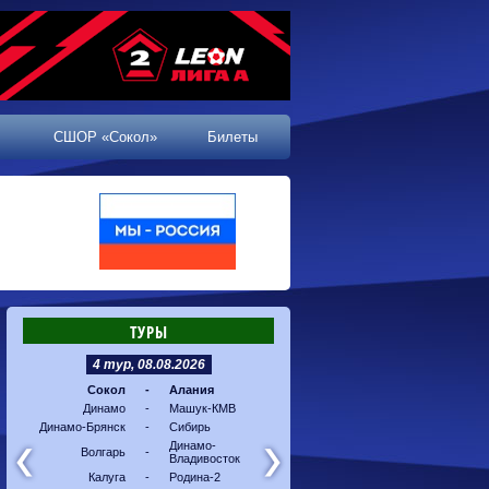
СШОР «Сокол»
Билеты
ТУРЫ
4 тур, 08.08.2026
5 тур, 16.08.2026
Сокол
-
Алания
Машук-КМВ
-
Калуг
Динамо
-
Машук-КМВ
Алания
-
Динам
Динамо-Брянск
-
Сибирь
Динамо-
-
Соко
Владивосток
Динамо-
Волгарь
-
Владивосток
Сибирь
-
Волга
Калуга
-
Родина-2
Родина-2
-
Динам