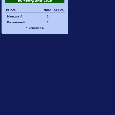
БОМБАРДИРЫ-2026
ИГРОК
ЛИГА
КУБОК
Малахов А.
1
Василевич И.
1
* - отзаявлены