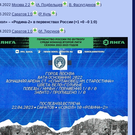
4.2022
Москва 2:2
(
А. Подбельцев
,
В. Фасхутдинов
)
6.2022
Саратов 1:0
(
Р. Куль
)
ол» – «Родина-2» в первенствах России (+1 =0 –0 1:0)
4.2023
Саратов 1:0
(
И. Турсунов
)