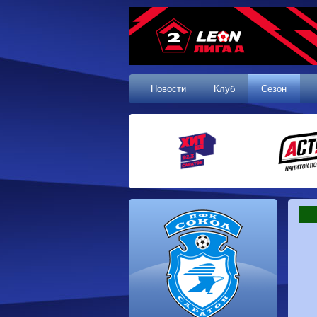
Новости
Клуб
Сезон
1 тур, 19.07.2026
Сокол
1-1
Калуга
Динамо
0-0
Волгарь
Машук-КМВ
0-0
Динамо-Брянск
Родина-2
2-1
Алания
Динамо-
1-2
Сибирь
Динам
Владивосток