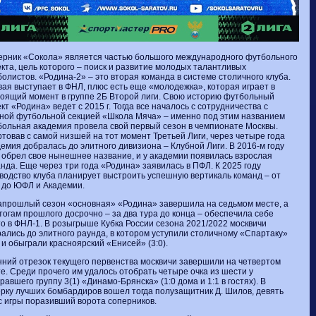
рник «Сокола» является частью большого международного футбольного
кта, цель которого – поиск и развитие молодых талантливых
олистов. «Родина-2» – это вторая команда в системе столичного клуба.
ая выступает в ФНЛ, плюс есть еще «молодежка», которая играет в
оящий момент в группе 2Б Второй лиги. Свою историю футбольный
кт «Родина» ведет с 2015 г. Тогда все началось с сотрудничества с
ной футбольной секцией «Школа Мяча» – именно под этим названием
ольная академия провела свой первый сезон в чемпионате Москвы.
товав с самой низшей на тот момент Третьей Лиги, через четыре года
емия добралась до элитного дивизиона – Клубной Лиги. В 2016-м году
 обрел свое нынешнее название, и у академии появилась взрослая
нда. Еще через три года «Родина» заявилась в ПФЛ. К 2025 году
водство клуба планирует выстроить успешную вертикаль команд – от
 до ЮФЛ и Академии.
прошлый сезон «основная» «Родина» завершила на седьмом месте, а
тогам прошлого досрочно – за два тура до конца – обеспечила себе
о в ФНЛ-1. В розыгрыше Кубка России сезона 2021/2022 москвичи
ались до элитного раунда, в котором уступили столичному «Спартаку»
) и обыграли красноярский «Енисей» (3:0).
ний отрезок текущего первенства москвичи завершили на четвертом
е. Среди прочего им удалось отобрать четыре очка из шести у
равшего группу 3(1) «Динамо-Брянска» (1:0 дома и 1:1 в гостях). В
рку лучших бомбардиров вошел тогда полузащитник Д. Шилов, девять
с игры поразивший ворота соперников.