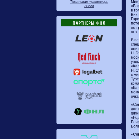
Мину
Текстовая трансляция
«Бар
Видео
в то
Викт
Гарс
ПАРТНЕРЫ ФНЛ
поте
лет
что-
В пе
спец
они 
Н. Г
моск
упом
«Кал
Н. С
с ми
Турс
кома
«Кал
моме
очка
«Сок
дает
фини
«Род
Бояр
Боле
«Сок