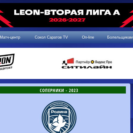
Матч-центр
Сокол Саратов TV
On-line
Болельщикам
СОПЕРНИКИ - 2023
2 тур, 25.07.2026
3 тур, 02.08.2026
Динамо-
Динамо
1-0
Калуга
Родина-2
0-0
Владивосток
Машук-КМВ
1-1
Сокол
2 тур, 26.07.2026
Алания
1-1
Волгарь
Динамо-
1-2
Динамо-Брянск
Сокол
0-1
Динамо
Владивосток
о-Брянск
0-4
Алания
Сибирь
1-3
Родина-2