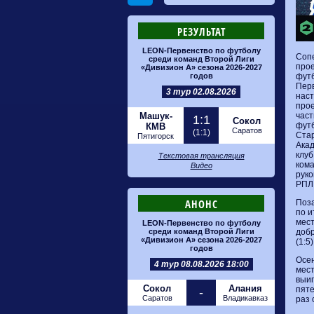
РЕЗУЛЬТАТ
LEON-Первенство по футболу
Сопе
среди команд Второй Лиги
прое
«Дивизион А» сезона 2026-2027
годов
футб
Перв
3 тур 02.08.2026
наст
прое
Машук-
част
1:1
Сокол
футб
КМВ
Саратов
(1:1)
Стар
Пятигорск
Акад
клуб
Текстовая трансляция
кома
Видео
руко
РПЛ
АНОНС
Поза
по и
мест
LEON-Первенство по футболу
среди команд Второй Лиги
добр
«Дивизион А» сезона 2026-2027
(1:5
годов
Осен
4 тур 08.08.2026 18:00
мест
выиг
Сокол
Алания
пяте
-
Саратов
Владикавказ
раз 