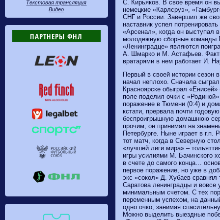
С. Кирьяков. В свое время он в
Текстовая трансляция
немецкие «Карлсруэ», «Гамбург
Видео
СНГ и России. Завершил же сво
наставник успел потренировать 
«Арсенал», когда он выступал в
ПАРТНЕРЫ ФНЛ
молодежную сборные команды Р
«Ленинградце» являются поигра
А. Шмарко и М. Астафьев. Факт
вратарями в нем работает И. На
Первый в своей истории сезон 
начал неплохо. Сначала сыграл 
Красноярске обыграл «Енисей» (
поле поделил очки с «Родиной» 
поражение в Тюмени (0:4) и дом
кстати, прервала почти годову
беспроигрышную домашнюю сери
прочим, он принимал на знамен
Петербурге. Ныне играет в г.п
тот матч, когда в Северную сто
«лучшей лиги мира» – тольятти
игры усилиями М. Бачинского х
в счете до самого конца… основ
первое поражение, но уже в до
экс-«сокол» Д. Хубаев сравнял-
Саратова ленинградцы и вовсе у
минимальным счетом. С тех пор 
переменным успехом, на данны
одно очко, занимая спасительну
Можно выделить выездные побе