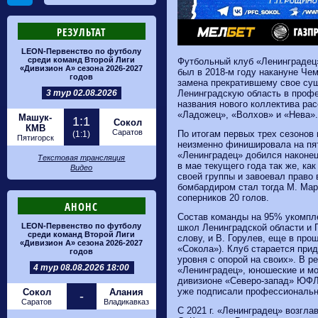
РЕЗУЛЬТАТ
LEON-Первенство по футболу
среди команд Второй Лиги
Футбольный клуб «Ленинградец
«Дивизион А» сезона 2026-2027
был в 2018-м году накануне Че
годов
замена прекратившему свое су
3 тур 02.08.2026
Ленинградскую область в проф
названия нового коллектива ра
«Ладожец», «Волхов» и «Нева».
Машук-
1:1
Сокол
КМВ
Саратов
По итогам первых трех сезонов
(1:1)
Пятигорск
неизменно финишировала на пя
«Ленинградец» добился наконец 
Текстовая трансляция
в мае текущего года так же, ка
Видео
своей группы и завоевал право
бомбардиром стал тогда М. Мар
соперников 20 голов.
АНОНС
Состав команды на 95% укомпл
LEON-Первенство по футболу
школ Ленинградской области и П
среди команд Второй Лиги
слову, и В. Горулев, еще в пр
«Дивизион А» сезона 2026-2027
«Сокола»). Клуб старается при
годов
уровня с опорой на своих». В р
4 тур 08.08.2026 18:00
«Ленинградец», юношеские и м
дивизионе «Северо-запад» ЮФЛ
уже подписали профессиональны
Сокол
Алания
-
Саратов
Владикавказ
С
2021 г. «Ленинградец» возгл