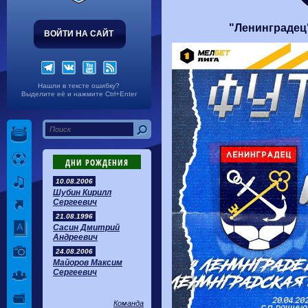
Волгарь
1-2
Машук-КМВ
Калуга
0-1
Сибирь
"Ленинградец
ВОЙТИ НА САЙТ
Нашли в тексте ошибку?
Выделите её и нажмите Ctrl+Enter
ДНИ РОЖДЕНИЯ
10.08.2006
Шубин Кирилл
Сергеевич
21.08.1996
Сасин Дмитрий
Андреевич
24.08.2006
Майоров Максим
Сергеевич
Команда