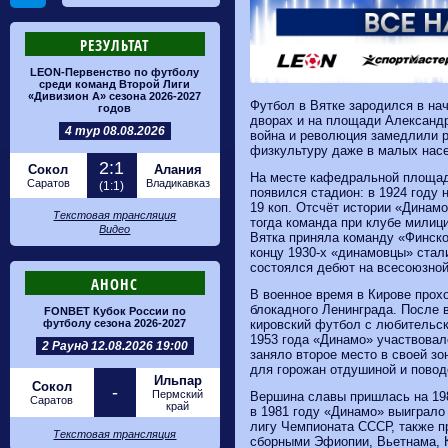
РЕЗУЛЬТАТ
LEON-Первенство по футболу
среди команд Второй Лиги
«Дивизион А» сезона 2026-2027
Футбол в Вятке зародился в на
годов
дворах и на площади Александр
4 тур 08.08.2026
война и революция замедлили р
физкультуру даже в малых насе
2:1
Сокол
Алания
На месте кафедральной площади
Саратов
Владикавказ
(1:1)
появился стадион: в 1924 году 
19 коп. Отсчёт истории «Динамо
Текстовая трансляция
тогда команда при клубе милици
Видео
Вятка приняла команду «Финског
концу 1930‑х «динамовцы» стал
состоялся дебют на всесоюзной
АНОНС
В военное время в Кирове прох
блокадного Ленинграда. После 
FONBET Кубок России по
футболу сезона 2026-2027
кировский футбол с любительск
1953 года «Динамо» участвовал
2 Раунд 12.08.2026 19:00
заняло второе место в своей з
для горожан отдушиной и повод
Ильпар
Сокол
-
Пермский
Вершина славы пришлась на 198
Саратов
край
в 1981 году «Динамо» выиграло
лигу Чемпионата СССР, также 
Текстовая трансляция
сборными Эфиопии, Вьетнама, 