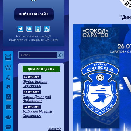
Волгарь
1-2
Машук-КМВ
Калуга
0-1
Сибирь
ВОЙТИ НА САЙТ
"Дин
Нашли в тексте ошибку?
Выделите её и нажмите Ctrl+Enter
ДНИ РОЖДЕНИЯ
10.08.2006
Шубин Кирилл
Сергеевич
21.08.1996
Сасин Дмитрий
Андреевич
24.08.2006
Майоров Максим
Сергеевич
Команда