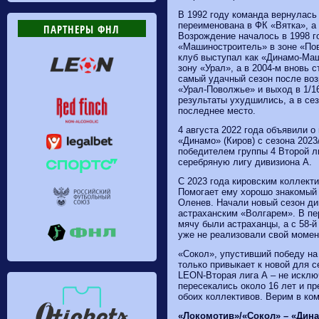
В 1992 году команда вернулась 
переименована в ФК «Вятка», а
ПАРТНЕРЫ ФНЛ
Возрождение началось в 1998 г
«Машиностроитель» в зоне «По
клуб выступал как «Динамо‑Маш
зону «Урал», а в 2004‑м вновь 
самый удачный сезон после воз
«Урал‑Поволжье» и выход в 1/1
результаты ухудшились, а в сез
последнее место.
4 августа 2022 года объявили 
«Динамо» (Киров) с сезона 2023
победителем группы 4 Второй л
серебряную лигу дивизиона А.
С 2023 года кировским коллект
Помогает ему хорошо знакомый
Оленев. Начали новый сезон д
астраханским «Волгарем». В пе
мячу были астраханцы, а с 58-й
уже не реализовали свой момен
«Сокол», упустивший победу на
только привыкает к новой для с
LEON-Вторая лига А – не исклю
пересекались около 16 лет и п
обоих коллективов. Верим в ко
«Локомотив»/«Сокол» – «Дина