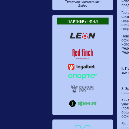
испо
Текстовая трансляция
пред
Видео
"орг
физи
ПАРТНЕРЫ ФНЛ
спор
фина
спор
Поня
офиц
испо
Феде
Фед
II. 
зри
3. З
прав
а) н
учас
(пол
обще
офи
б) н
пор