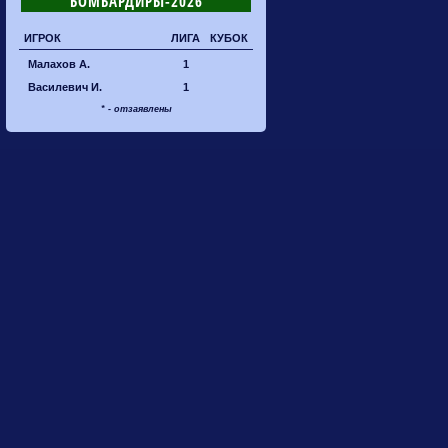
БОМБАРДИРЫ-2026
ИГРОК
ЛИГА
КУБОК
Малахов А.
1
Василевич И.
1
* - отзаявлены