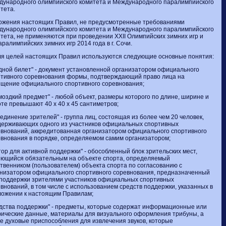
дународного олимпийского комитета и Международного паралимпийского
тета.
ожения настоящих Правил, не предусмотренные требованиями
дународного олимпийского комитета и Международного паралимпийского
тета, не применяются при проведении XXII Олимпийских зимних игр и
аралимпийских зимних игр 2014 года в г. Сочи.
ля целей настоящих Правил используются следующие основные понятия:
дной билет"
- документ установленной организатором официального
ртивного соревнования формы, подтверждающий право лица на
щение официального спортивного соревнования;
моздкий предмет"
- любой объект, размеры которого по длине, ширине и
те превышают 40 х 40 х 45 сантиметров;
ъединение зрителей"
- группа лиц, состоящая из более чем 20 человек,
держивающих одного из участников официальных спортивных
внований, аккредитованная организатором официального спортивного
внования в порядке, определяемом самим организатором;
тор для активной поддержки"
- обособленный блок зрительских мест,
яющийся обязательным на объекте спорта, определяемый
твенником (пользователем) объекта спорта по согласованию с
низатором официального спортивного соревнования, предназначенный
 поддержки зрителями участников официальных спортивных
внований, в том числе с использованием средств поддержки, указанных в
ложении к настоящим Правилам;
дства поддержки"
- предметы, которые содержат информационные или
ические данные, материалы для визуального оформления трибуны, а
е духовые приспособления для извлечения звуков, которые