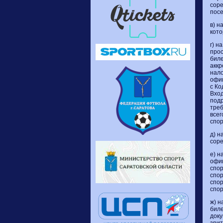
соре
пос
в) н
кото
г) н
прос
биле
аккр
нал
офиц
с Ко
Вхо
под
треб
всег
спор
д) н
соре
е) н
офи
спор
спо
спор
спор
ж) н
биле
доку
зрит