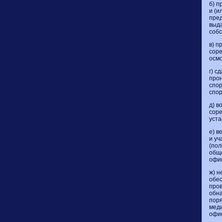
б) п
и (и
пред
выд
собс
в) п
соре
осмо
г) с
прон
спор
спор
д) в
соре
уст
е) в
и уч
(пол
обще
офи
ж) н
обе
пров
обн
поря
мед
офи