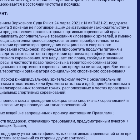
ерживается в состоянии чистоты и порядка;
АНТ:
нием Верховного Суда РФ от 24 марта 2021 г. N АКПИ21-21 подпункта
пункта 3 признан не противоречащим действующему законодательству в
и предоставления организаторам спортивных соревнований права
навливать дополнительные требования к поведению зрителей, а именно
ещать зрителям пронос продуктов питания, приобретенных не на
итории организатора проведения официального спортивного
внования (стадионов), принуждая приобретать продукты питания и
ладительные напитки на территории организатора официального
тивного соревнования, что нарушает его права, свободы и законные
ресы, в частности право проносить на территорию организатора
иального спортивного соревнования продукты питания, приобретенные
а территории организатора официального спортивного соревнования
а проход к индивидуальному зрительскому месту с безалкогольными
тками в пластиковых или бумажных стаканах и едой, приобретенными в
иализированных торговых точках, расположенных в местах проведения
циальных спортивных соревнований;
а пронос в места проведения официальных спортивных соревнований и
льзование при проведении таких соревнований:
ых вещей, не запрещенных к проносу настоящими Правилами;
ств поддержки, отвечающих требованиям, предусмотренным пунктом 7
тоящих Правил;
а поддержку участников официальных спортивных соревнований стоя при
тствии возражений со стороны других зрителей;