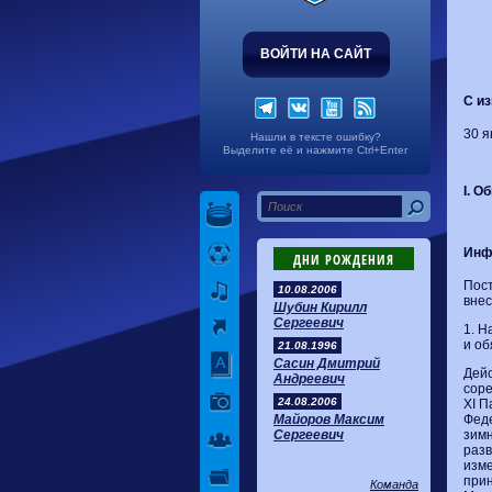
ВОЙТИ НА САЙТ
С и
30 я
Нашли в тексте ошибку?
Выделите её и нажмите Ctrl+Enter
I. 
Инф
ДНИ РОЖДЕНИЯ
Пост
10.08.2006
вне
Шубин Кирилл
Сергеевич
1. Н
и об
21.08.1996
Сасин Дмитрий
Дей
Андреевич
соре
24.08.2006
XI П
Феде
Майоров Максим
зимн
Сергеевич
разв
изме
прин
Команда