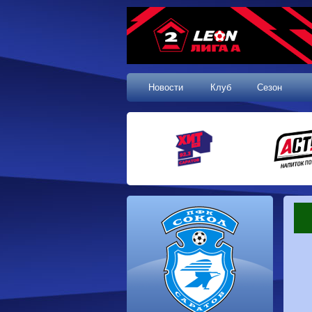
Новости
Клуб
Сезон
1 тур, 19.07.2026
Сокол
1-1
Калуга
Динамо
0-0
Волгарь
Машук-КМВ
0-0
Динамо-Брянск
Родина-2
2-1
Алания
Динамо-
1-2
Сибирь
Динам
Владивосток