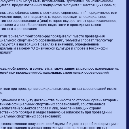
льзуются или могут быть использованы зрителями, за исключением
метов, предусмотренных подпунктом "м" пункта 5 настоящих Правил;
анизатор официального спортивного соревнования"
- юридическое или
ческое лицо, по инициативе которого проводится официальное
тивное соревнование и (или) которое осуществляет организационное,
нсовое и иное обеспечение подготовки и проведения такого
тивного соревнования.
тия "зрители", "контролер-распорядитель", "место проведения
иального спортивного соревнования", "объекты спорта", "волонтер"
льзуются в настоящих Правилах в значении, определенном
ральным законом "О физической культуре и спорте в Российской
ерации".
Права и обязанности зрителей, а также запреты, распространяемые на
телей при проведении официальных спортивных соревнований
рители при проведении официальных спортивных соревнований имеют
о:
а уважение и защиту достоинства личности со стороны организаторов и
тников официальных спортивных соревнований, собственников
ьзователей) объектов спорта и лиц, обеспечивающих охрану
ственного порядка и общественную безопасность при проведении
циальных спортивных соревнований;
а своевременное получение необходимой и достоверной информации о
ядке нахождения в местах проведения официальных спортивных