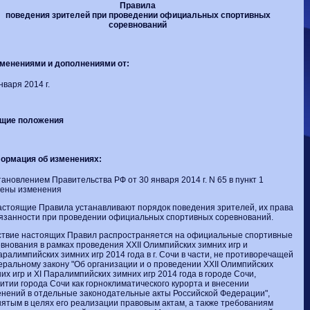
Волгарь
1-2
Машук-КМВ
Правила
Калуга
0-1
Сибирь
поведения зрителей при проведении официальных спортивных
соревнований
зменениями и дополнениями от:
нваря 2014 г.
Общие положения
ормация об изменениях:
ановлением Правительства РФ от 30 января 2014 г. N 65 в пункт 1
сены изменения
астоящие Правила устанавливают порядок поведения зрителей, их права
язанности при проведении официальных спортивных соревнований.
ствие настоящих Правил распространяется на официальные спортивные
внования в рамках проведения XXII Олимпийских зимних игр и
аралимпийских зимних игр 2014 года в г. Сочи в части, не противоречащей
ральному закону "Об организации и о проведении XXII Олимпийских
их игр и XI Паралимпийских зимних игр 2014 года в городе Сочи,
итии города Сочи как горноклиматического курорта и внесении
нений в отдельные законодательные акты Российской Федерации",
ятым в целях его реализации правовым актам, а также требованиям