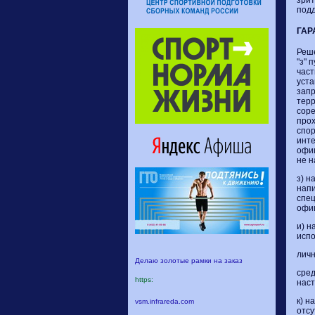
подд
ГАР
Реше
"з" 
част
уста
запр
терр
соре
прох
спор
инте
офиц
не н
з) н
напи
спец
офи
и) н
испо
личн
Делаю золотые рамки на заказ
сред
https:
нас
к) н
vsm.infrareda.com
отсу