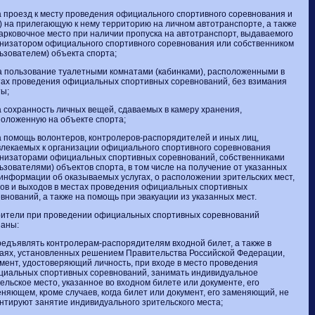
а проезд к месту проведения официального спортивного соревнования и
) на прилегающую к нему территорию на личном автотранспорте, а также
арковочное место при наличии пропуска на автотранспорт, выдаваемого
низатором официального спортивного соревнования или собственником
ьзователем) объекта спорта;
а пользование туалетными комнатами (кабинками), расположенными в
ах проведения официальных спортивных соревнований, без взимания
ы;
а сохранность личных вещей, сдаваемых в камеру хранения,
оложенную на объекте спорта;
а помощь волонтеров, контролеров-распорядителей и иных лиц,
лекаемых к организации официального спортивного соревнования
анизаторами официальных спортивных соревнований, собственниками
ьзователями) объектов спорта, в том числе на получение от указанных
информации об оказываемых услугах, о расположении зрительских мест,
ов и выходов в местах проведения официальных спортивных
внований, а также на помощь при эвакуации из указанных мест.
рители при проведении официальных спортивных соревнований
заны:
редъявлять контролерам-распорядителям входной билет, а также в
аях, установленных решением Правительства Российской Федерации,
мент, удостоверяющий личность, при входе в место проведения
циальных спортивных соревнований, занимать индивидуальное
ельское место, указанное во входном билете или документе, его
няющем, кроме случаев, когда билет или документ, его заменяющий, не
нтируют занятие индивидуального зрительского места;