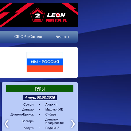
СШОР «Сокол»
Билеты
ТУРЫ
4 тур, 08.08.2026
5 тур, 16.08.2026
Сокол
-
Алания
Машук-КМВ
-
Калуг
Динамо
-
Машук-КМВ
Алания
-
Динам
Динамо-Брянск
-
Сибирь
Динамо-
-
Соко
Владивосток
Динамо-
Волгарь
-
Владивосток
Сибирь
-
Волга
Калуга
-
Родина-2
Родина-2
-
Динам