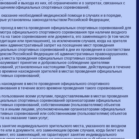
внований и выхода из них, об ограничениях и о запретах, связанных с
ещением официальных спортивных соревнований;
а оказание необходимой медицинской помощи в случаях и в порядке,
рые установлены законодательством Российской Федерации;
а проход в места проведения официальных спортивных соревнований для
мотра официального спортивного соревнования при наличии входного
та на такое соревнование или документа, его заменяющего (в том числе
едитации или приглашения), за исключением случаев, когда на зрителя
ожен административный запрет на посещение мест проведения
иальных спортивных соревнований в дни их проведения в соответствии
дексом Российской Федерации об административных правонарушениях.
д в места проведения официальных спортивных соревнований
разумевает принятие и добровольное соблюдение зрителями
ований, установленных настоящими Правилами, действующих в течение
о времени нахождения зрителей в местах проведения официальных
тивных соревнований;
а нахождение в месте проведения официального спортивного
внования в течение всего времени проведения такого соревнования;
а пользование всеми услугами, предоставляемыми в местах проведения
циальных спортивных соревнований организаторами официальных
тивных соревнований, собственниками (пользователями) объектов
рта и иными лицами, уполномоченными организаторами официальных
тивных соревнований или собственниками (пользователями) объектов
та на оказание таких услуг;
а занятие индивидуального зрительского места, указанного во входном
те или в документе, его заменяющем (кроме случаев, когда билет или
мент, его заменяющий, не гарантируют занятие индивидуального
ельского места), с которого не ограничен зрительный обзор и которое