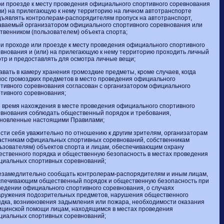
ри проезде к месту проведения официального спортивного соревнования
ли) на прилегающую к нему территорию на личном автотранспорте
ъявлять контролерам-распорядителям пропуск на автотранспорт,
аваемый организатором официального спортивного соревнования или
твенником (пользователем) объекта спорта;
ри проходе или проезде к месту проведения официального спортивного
внования и (или) на прилегающую к нему территорию проходить личный
тр и предоставлять для осмотра личные вещи;
давать в камеру хранения громоздкие предметы, кроме случаев, когда
ос громоздких предметов в место проведения официального
тивного соревнования согласован с организатором официального
тивного соревнования;
о время нахождения в месте проведения официального спортивного
внования соблюдать общественный порядок и требования,
ановленные настоящими Правилами;
ести себя уважительно по отношению к другим зрителям, организаторам
астникам официальных спортивных соревнований, собственникам
ьзователям) объектов спорта и лицам, обеспечивающим охрану
ственного порядка и общественную безопасность в местах проведения
циальных спортивных соревнований;
езамедлительно сообщать контролерам-распорядителям и иным лицам,
спечивающим общественный порядок и общественную безопасность при
едении официального спортивного соревнования, о случаях
аружения подозрительных предметов, нарушения общественного
дка, возникновения задымления или пожара, необходимости оказания
ицинской помощи лицам, находящимся в местах проведения
циальных спортивных соревнований;