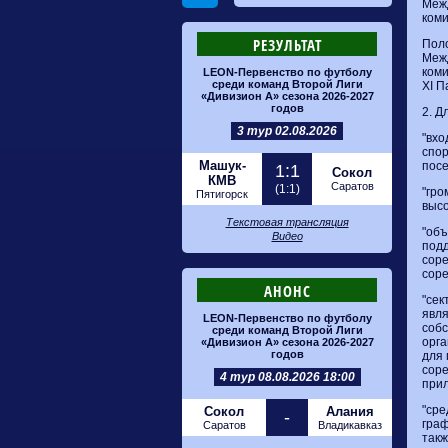
Меж
коми
РЕЗУЛЬТАТ
Пол
Меж
коми
LEON-Первенство по футболу
среди команд Второй Лиги
XI П
«Дивизион А» сезона 2026-2027
годов
2. Д
3 тур 02.08.2026
"вхо
спо
Машук-
посе
1:1
Сокол
КМВ
Саратов
(1:1)
"гро
Пятигорск
высо
Текстовая трансляция
"об
Видео
под
соре
соре
АНОНС
"сек
явл
LEON-Первенство по футболу
собс
среди команд Второй Лиги
орга
«Дивизион А» сезона 2026-2027
годов
для
соре
4 тур 08.08.2026 18:00
при
"сре
Сокол
Алания
-
граф
Саратов
Владикавказ
такж