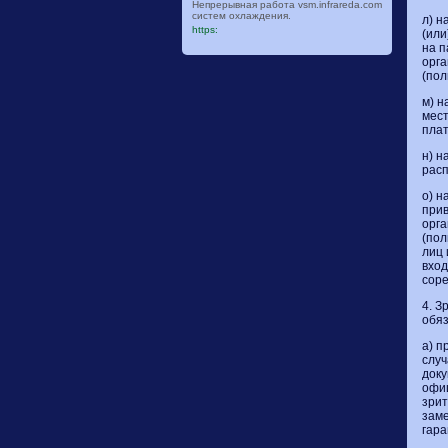
Непрерывная работа vsm.infrareda.com
систем охлаждения.
л) н
https:
(или
на п
орга
(пол
м) н
мест
плат
н) н
расп
о) н
прив
орг
(пол
лиц 
вход
соре
4. З
обя
а) п
случ
доку
офи
зрит
заме
гара