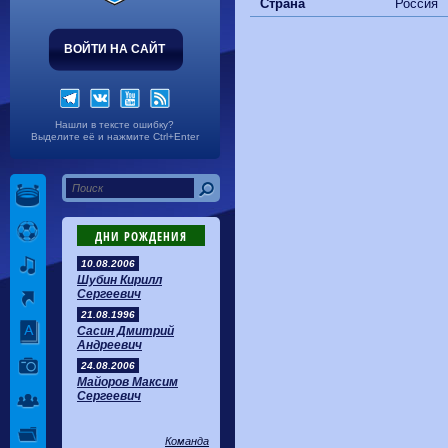
Волгарь
1-2
Машук-КМВ
Страна
Россия
Калуга
0-1
Сибирь
ВОЙТИ НА САЙТ
Нашли в тексте ошибку?
Выделите её и нажмите Ctrl+Enter
ДНИ РОЖДЕНИЯ
10.08.2006
Шубин Кирилл
Сергеевич
21.08.1996
Сасин Дмитрий
Андреевич
24.08.2006
Майоров Максим
Сергеевич
Команда