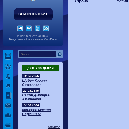
Волгарь
1-2
Машук-КМВ
Страна
Россия
Калуга
0-1
Сибирь
ВОЙТИ НА САЙТ
Нашли в тексте ошибку?
Выделите её и нажмите Ctrl+Enter
ДНИ РОЖДЕНИЯ
10.08.2006
Шубин Кирилл
Сергеевич
21.08.1996
Сасин Дмитрий
Андреевич
24.08.2006
Майоров Максим
Сергеевич
Команда