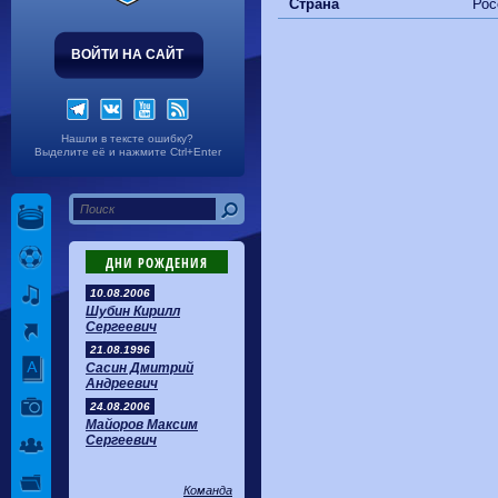
Волгарь
1-2
Машук-КМВ
Страна
Рос
Калуга
0-1
Сибирь
ВОЙТИ НА САЙТ
Нашли в тексте ошибку?
Выделите её и нажмите Ctrl+Enter
ДНИ РОЖДЕНИЯ
10.08.2006
Шубин Кирилл
Сергеевич
21.08.1996
Сасин Дмитрий
Андреевич
24.08.2006
Майоров Максим
Сергеевич
Команда