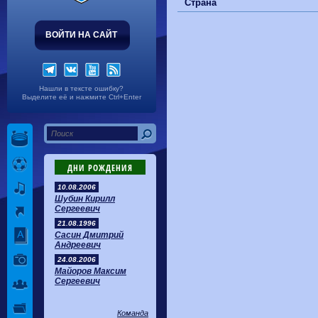
Волгарь
1-2
Машук-КМВ
Страна
Калуга
0-1
Сибирь
ВОЙТИ НА САЙТ
Нашли в тексте ошибку?
Выделите её и нажмите Ctrl+Enter
ДНИ РОЖДЕНИЯ
10.08.2006
Шубин Кирилл
Сергеевич
21.08.1996
Сасин Дмитрий
Андреевич
24.08.2006
Майоров Максим
Сергеевич
Команда