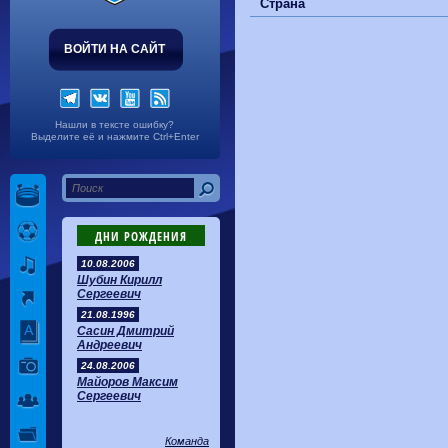
Волгарь
1-2
Машук-КМВ
Страна
Калуга
0-1
Сибирь
ВОЙТИ НА САЙТ
Нашли в тексте ошибку?
Выделите её и нажмите Ctrl+Enter
ДНИ РОЖДЕНИЯ
10.08.2006
Шубин Кирилл
Сергеевич
21.08.1996
Сасин Дмитрий
Андреевич
24.08.2006
Майоров Максим
Сергеевич
Команда