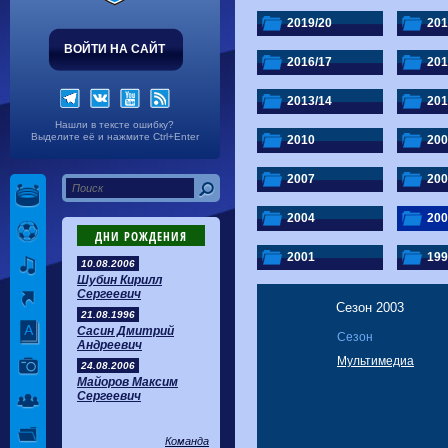
Волгарь
1-2
Машук-КМВ
Калуга
0-1
Сибирь
2019/20
201
ВОЙТИ НА САЙТ
2016/17
201
2013/14
201
Нашли в тексте ошибку?
Выделите её и нажмите Ctrl+Enter
2010
200
2007
200
2004
200
ДНИ РОЖДЕНИЯ
2001
199
10.08.2006
Шубин Кирилл
Сергеевич
Сезон 2003
21.08.1996
Сасин Дмитрий
Сезон
Андреевич
Мультимедиа
24.08.2006
Майоров Максим
Сергеевич
Команда