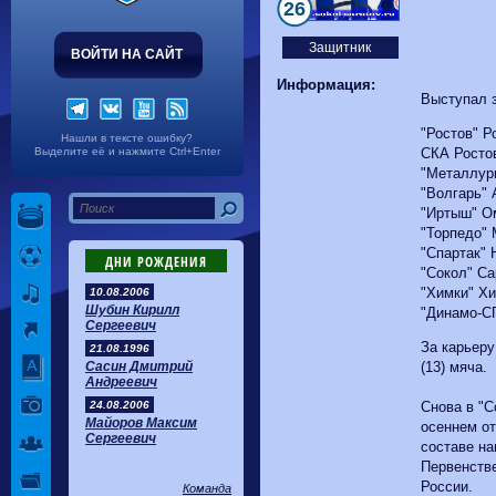
Волгарь
1-2
Машук-КМВ
26
Калуга
0-1
Сибирь
Защитник
ВОЙТИ НА САЙТ
Информация:
Выступал 
"Ростов" Р
Нашли в тексте ошибку?
Выделите её и нажмите Ctrl+Enter
СКА Ростов
"Металлург
"Волгарь" 
"Иртыш" Ом
"Торпедо" 
"Спартак" 
ДНИ РОЖДЕНИЯ
"Сокол" Са
"Химки" Хи
10.08.2006
Шубин Кирилл
"Динамо-СП
Сергеевич
За карьеру
21.08.1996
Сасин Дмитрий
(13) мяча.
Андреевич
24.08.2006
Снова в "С
Майоров Максим
осеннем от
Сергеевич
составе на
Первенстве
России.
Команда