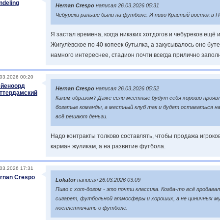
ndeling
Hernan Crespo
написал 26.03.2026 05:31
Чебуреки раньше были на футболе. И пиво Красный восток в 
Я застал времена, когда никаких хотдогов и чебуреков ещё 
Жигулёвское по 40 копеек бутылка, а закусывалось оно бу
намного интереснее, стадион почти всегда прилично запол
03.2026 00:20
йеноорд
Hernan Crespo
написал 26.03.2026 05:52
ттердамский
Каким образом? Даже если местные будут себя хорошо проявл
богатые команды, а местный клуб так и будет оставаться на
всё решают деньги.
Надо контракты толково составлять, чтобы продажа игроков
карман жуликам, а на развитие футбола.
03.2026 17:31
rnan Crespo
Lokator
написал 26.03.2026 03:09
Пиво с хот-догом - это почти классика. Когда-то всё продавал
сигарет, футбольной атмосферы и хороших, а не циничных му
посплетничать о футболе.