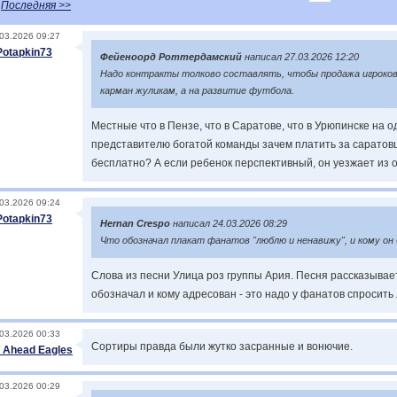
Последняя >>
03.2026 09:27
Potapkin73
Фейеноорд Роттердамский
написал 27.03.2026 12:20
Надо контракты толково составлять, чтобы продажа игроков б
карман жуликам, а на развитие футбола.
Местные что в Пензе, что в Саратове, что в Урюпинске на о
представителю богатой команды зачем платить за саратовц
бесплатно? А если ребенок перспективный, он уезжает из о
03.2026 09:24
Potapkin73
Hernan Crespo
написал 24.03.2026 08:29
Что обозначал плакат фанатов "люблю и ненавижу", и кому он
Слова из песни Улица роз группы Ария. Песня рассказывае
обозначал и кому адресован - это надо у фанатов спросить
03.2026 00:33
Сортиры правда были жутко засранные и вонючие.
 Ahead Eagles
03.2026 00:29