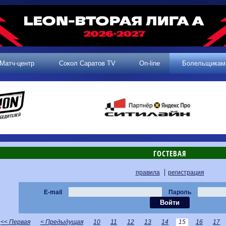
Матч-центр
Сокол Саратов TV
On-line
Болельщикам
ГОСТЕВАЯ
правила
регистрация
E-mail
Пароль
<< Первая
< Предыдущая
10
11
12
13
14
15
16
17