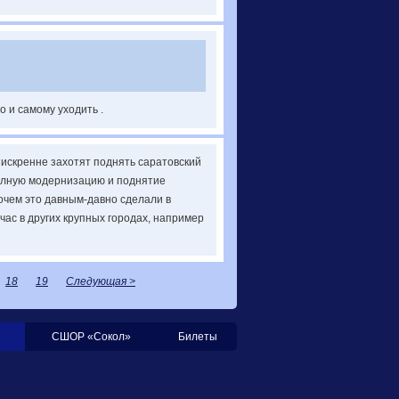
 и самому уходить .
 искренне захотят поднять саратовский
полную модернизацию и поднятие
рочем это давным-давно сделали в
час в других крупных городах, например
18
19
Следующая >
СШОР «Сокол»
Билеты