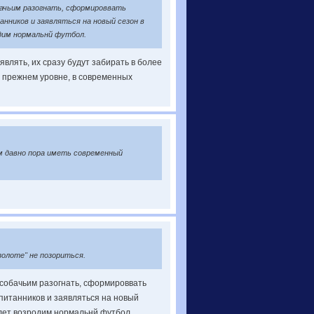
обачьим разогнать, сформироввать
нников и заявляться на новый сезон в
одим нормальнй футбол.
влять, их сразу будут забирать в более
а прежнем уровне, в современных
м давно пора иметь современный
золоте" не позориться.
 собачьим разогнать, сформироввать
питанников и заявляться на новый
 лет возродим нормальнй футбол.