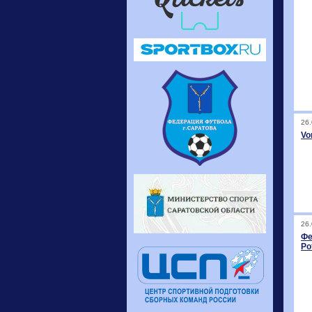
26.
Vo
26.
Фе
Ро