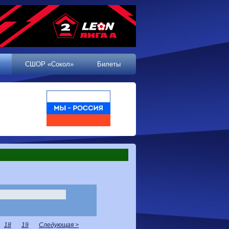
СШОР «Сокол»
Билеты
18
19
Следующая >