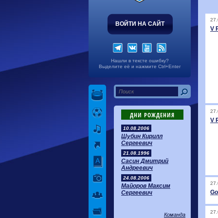
27.
ВОЙТИ НА САЙТ
V 
Нашли в тексте ошибку?
Выделите её и нажмите Ctrl+Enter
27.
ДНИ РОЖДЕНИЯ
V 
10.08.2006
Шубин Кирилл
Сергеевич
21.08.1996
Сасин Дмитрий
Андреевич
24.08.2006
27.
Майоров Максим
Go
Сергеевич
27.
Команда