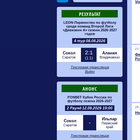
Vo
РЕЗУЛЬТАТ
LEON-Первенство по футболу
среди команд Второй Лиги
«Дивизион А» сезона 2026-2027
годов
4 тур 08.08.2026
27.
2:1
Сокол
Алания
Фе
Саратов
Владикавказ
(1:1)
Ро
Текстовая трансляция
Видео
АНОНС
FONBET Кубок России по
футболу сезона 2026-2027
26.
2 Раунд 12.08.2026 19:00
He
Ильпар
Сокол
-
Пермский
Саратов
край
Текстовая трансляция