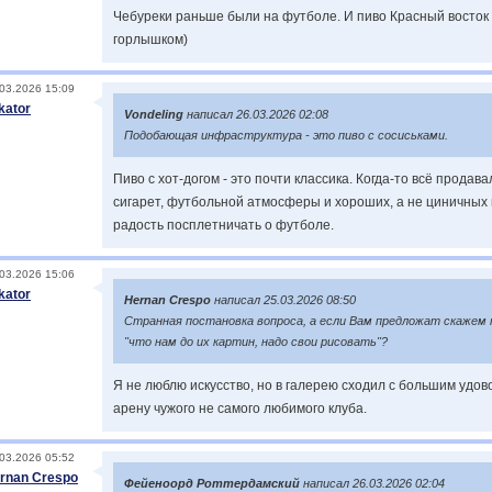
Чебуреки раньше были на футболе. И пиво Красный восток
горлышком)
03.2026 15:09
kator
Vondeling
написал 26.03.2026 02:08
Подобающая инфраструктура - это пиво с сосиськами.
Пиво с хот-догом - это почти классика. Когда-то всё продав
сигарет, футбольной атмосферы и хороших, а не циничных 
радость посплетничать о футболе.
03.2026 15:06
kator
Hernan Crespo
написал 25.03.2026 08:50
Странная постановка вопроса, а если Вам предложат скажем 
"что нам до их картин, надо свои рисовать"?
Я не люблю искусство, но в галерею сходил с большим удо
арену чужого не самого любимого клуба.
03.2026 05:52
rnan Crespo
Фейеноорд Роттердамский
написал 26.03.2026 02:04