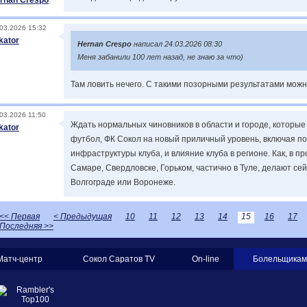
rnan Crespo
03.2026 15:32
kator
Hernan Crespo
написал 24.03.2026 08:30
Меня забанили 100 лет назад, не знаю за что)
Там ловить нечего. С такими позорными результатами можно
03.2026 11:50
Ждать нормальных чиновников в области и городе, которые
kator
футбол, ФК Сокол на новый приличный уровень, включая 
инфраструктуры клуба, и влияние клуба в регионе. Как, в п
Самаре, Свердловске, Горьком, частично в Туле, делают сей
Волгограде или Воронеже.
<< Первая
< Предыдущая
10
11
12
13
14
15
16
17
Последняя >>
Матч-центр
Сокол Саратов TV
On-line
Болельщикам