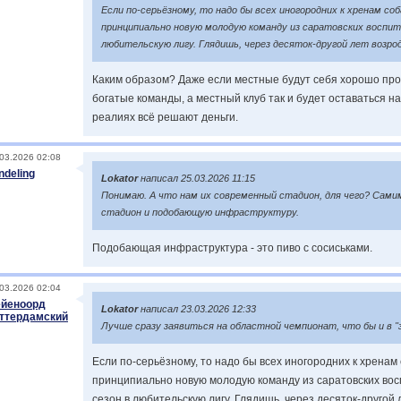
Если по-серьёзному, то надо бы всех иногородних к хренам с
принципиально новую молодую команду из саратовских воспита
любительскую лигу. Глядишь, через десяток-другой лет возр
Каким образом? Даже если местные будут себя хорошо проя
богатые команды, а местный клуб так и будет оставаться н
реалиях всё решают деньги.
03.2026 02:08
ndeling
Lokator
написал 25.03.2026 11:15
Понимаю. А что нам их современный стадион, для чего? Сами
стадион и подобающую инфраструктуру.
Подобающая инфраструктура - это пиво с сосиськами.
03.2026 02:04
йеноорд
Lokator
написал 23.03.2026 12:33
ттердамский
Лучше сразу заявиться на областной чемпионат, что бы и в "
Если по-серьёзному, то надо бы всех иногородних к хренам
принципиально новую молодую команду из саратовских вос
сезон в любительскую лигу. Глядишь, через десяток-другой