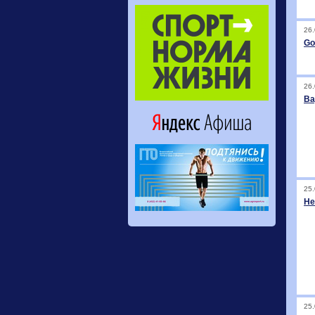
26.
Go
26.
Ва
25.
He
25.