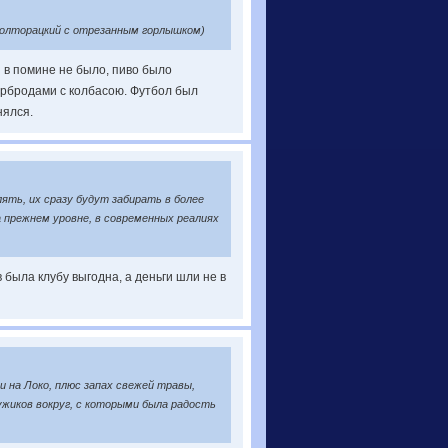
Полторацкий с отрезанным горлышком)
и в помине не было, пиво было
тербродами с колбасою. Футбол был
нялся.
ять, их сразу будут забирать в более
 прежнем уровне, в современных реалиях
 была клубу выгодна, а деньги шли не в
и на Локо, плюс запах свежей травы,
жиков вокруг, с которыми была радость