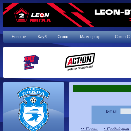
Новости
Клуб
Сезон
Матч-центр
Сокол С
E-mail
<< Первая
< Предыдущая