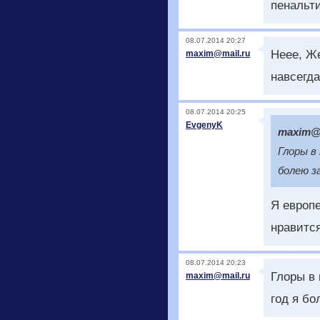
пенальти
08.07.2014 20:27
Неее, Же
maxim@mail.ru
навсегда
08.07.2014 20:25
EvgenyK
maxim@m
Глоры в
болею з
Я европ
нравится
08.07.2014 20:23
Глоры в
maxim@mail.ru
год я бо