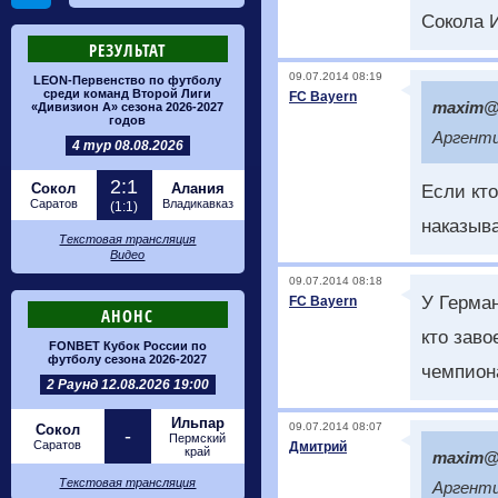
Сокола И
РЕЗУЛЬТАТ
09.07.2014 08:19
LEON-Первенство по футболу
среди команд Второй Лиги
FC Bayern
maxim@m
«Дивизион А» сезона 2026-2027
годов
Аргенти
4 тур 08.08.2026
2:1
Сокол
Алания
Если кто
Саратов
Владикавказ
(1:1)
наказыва
Текстовая трансляция
Видео
09.07.2014 08:18
У Герма
FC Bayern
АНОНС
кто заво
FONBET Кубок России по
футболу сезона 2026-2027
чемпион
2 Раунд 12.08.2026 19:00
Ильпар
09.07.2014 08:07
Сокол
-
Пермский
Саратов
Дмитрий
край
maxim@m
Текстовая трансляция
Аргенти