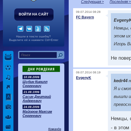
Следующая >
Последняя >
09.07.2014 08:28
ВОЙТИ НА САЙТ
FC Bayern
Evgeny
Немцы, 
этом их
Нашли в тексте ошибку?
Выделите её и нажмите Ctrl+Enter
Игорь Ва
Не повер
ДНИ РОЖДЕНИЯ
09.07.2014 08:19
10.08.2006
EvgenyK
kedr44
н
Шубин Кирилл
Сергеевич
Я и смо
21.08.1996
вышли и
Сасин Дмитрий
Андреевич
превосх
24.08.2006
Майоров Максим
Сергеевич
Немцы, с
- в этом
Команда