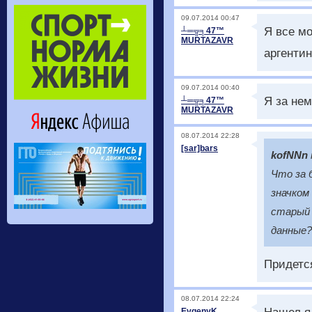
09.07.2014 00:47
Я все мо
┴═╦╕47™
MURTAZAVR
аргентин
09.07.2014 00:40
Я за не
┴═╦╕47™
MURTAZAVR
08.07.2014 22:28
[sar]bars
kofNNn
Что за 
значком
старый 
данные?
Придется
08.07.2014 22:24
EvgenyK