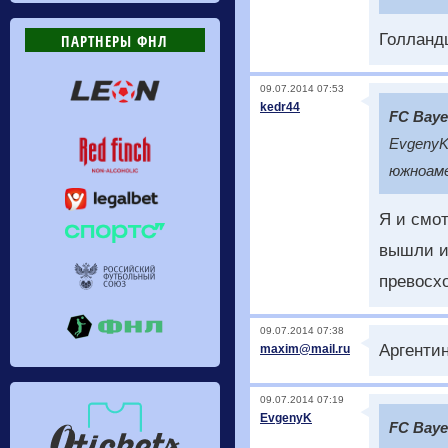
Голланд
ПАРТНЕРЫ ФНЛ
09.07.2014 07:53
kedr44
FC Baye
EvgenyK
южноаме
Я и смо
вышли и
превосх
09.07.2014 07:38
Аргенти
maxim@mail.ru
09.07.2014 07:19
EvgenyK
FC Baye