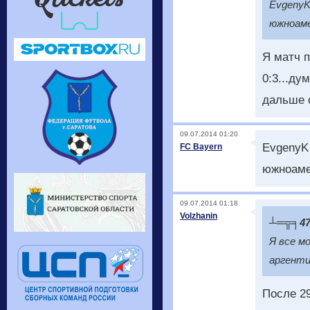
EvgenyK
южноаме
Я матч п
0:3...ду
дальше с
09.07.2014 01:20
EvgenyK
FC Bayern
южноаме
09.07.2014 01:18
Volzhanin
┴═╦╕4
Я все м
аргенти
После 29!