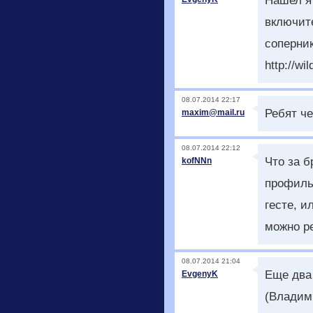
Нашел я 
включите
соперник
http://w
08.07.2014 22:17
Ребят ч
maxim@mail.ru
08.07.2014 22:12
Что за б
kofNNn
профиль,
гесте, и
можно р
08.07.2014 21:04
Еще два 
EvgenyK
(Владими