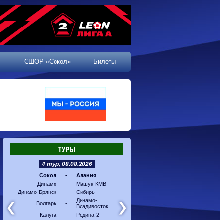
СШОР «Сокол»
Билеты
ТУРЫ
4 тур, 08.08.2026
5 тур, 16.08.2026
Сокол
-
Алания
Машук-КМВ
-
Калуг
Динамо
-
Машук-КМВ
Алания
-
Динам
Динамо-Брянск
-
Сибирь
Динамо-
-
Соко
Владивосток
Динамо-
Волгарь
-
Владивосток
Сибирь
-
Волга
Калуга
-
Родина-2
Родина-2
-
Динам