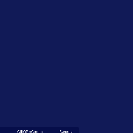
СШОР «Сокол»
Билеты