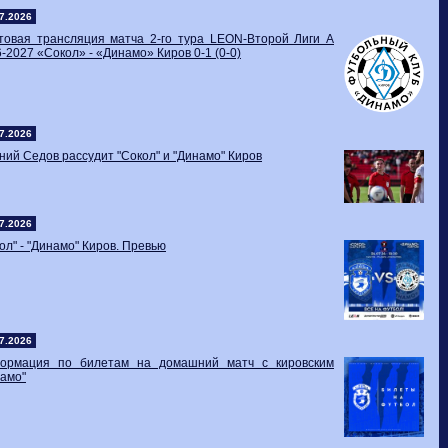
7.2026
стовая трансляция матча 2-го тура LEON-Второй Лиги А
-2027 «Сокол» - «Динамо» Киров 0-1 (0-0)
7.2026
ний Седов рассудит "Сокол" и "Динамо" Киров
7.2026
ол" - "Динамо" Киров. Превью
7.2026
ормация по билетам на домашний матч с кировским
амо"