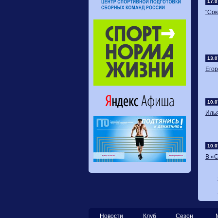
17.0
"Сок
13.0
​Его
10.0
​Иль
10.0
​В 
Новости
Клуб
Сезон