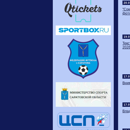
20.0
"Со
фот
19.0
Тек
2026
17.0
Вни
17.0
Влад