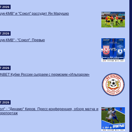
7.2026
ук-КМВ" и "Сокол" рассудит Ян Марушко
7.2026
ук-КМВ" - "Сокол". Превью
7.2026
ONBET Кубке России сыграем с пермским «Ильпаром»
7.2026
ол" - "Динамо" Киров. Пресс-конференция, обзор матча и
орепортаж