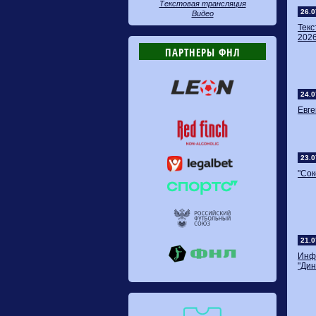
Текстовая трансляция
26.0
Видео
Тек
2026
ПАРТНЕРЫ ФНЛ
24.0
Евге
23.0
"Сок
21.0
Инф
"Дин