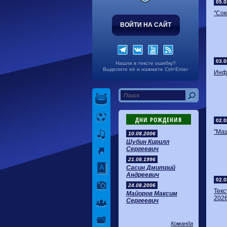
05.0
"Сок
ВОЙТИ НА САЙТ
03.0
Нашли в тексте ошибку?
Выделите её и нажмите Ctrl+Enter
Инфо
ДНИ РОЖДЕНИЯ
02.0
"Маш
10.08.2006
Шубин Кирилл
Сергеевич
21.08.1996
Сасин Дмитрий
Андреевич
02.0
24.08.2006
Тек
Майоров Максим
2026
Сергеевич
Команда