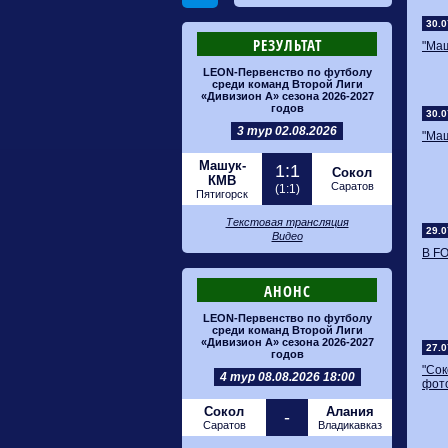
30.0
РЕЗУЛЬТАТ
"Маш
LEON-Первенство по футболу
среди команд Второй Лиги
«Дивизион А» сезона 2026-2027
годов
30.0
3 тур 02.08.2026
"Маш
Машук-
1:1
Сокол
КМВ
Саратов
(1:1)
Пятигорск
Текстовая трансляция
29.0
Видео
​В F
АНОНС
LEON-Первенство по футболу
среди команд Второй Лиги
«Дивизион А» сезона 2026-2027
27.0
годов
"Сок
4 тур 08.08.2026 18:00
фот
Сокол
Алания
-
Саратов
Владикавказ