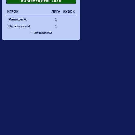
БОМБАРДИРЫ-2026
ИГРОК
ЛИГА
КУБОК
Малахов А.
1
Василевич И.
1
* - отзаявлены