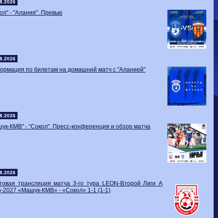
Волгарь
1-2
Машук-КМВ
8.2026
Калуга
0-1
Сибирь
ол" - "Алания". Превью
8.2026
рмация по билетам на домашний матч с "Аланией"
8.2026
ук-КМВ" - "Сокол". Пресс-конференция и обзор матча
8.2026
стовая трансляция матча 3-го тура LEON-Второй Лиги А
-2027 «Машук-КМВ» - «Сокол» 1-1 (1-1)