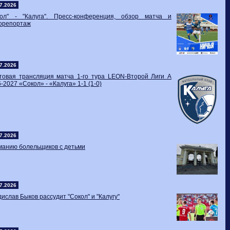
7.2026
кол" - "Калуга". Пресс-конференция, обзор матча и
орепортаж
7.2026
стовая трансляция матча 1-го тура LEON-Второй Лиги А
-2027 «Сокол» - «Калуга» 1-1 (1-0)
7.2026
манию болельщиков с детьми
7.2026
ислав Быков рассудит "Сокол" и "Калугу"