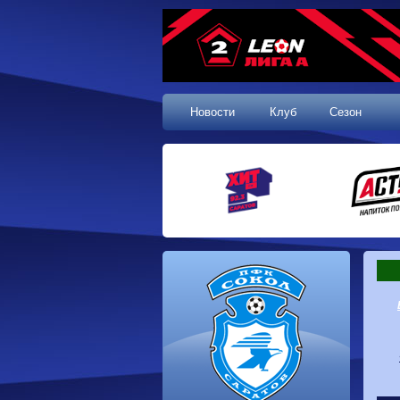
Новости
Клуб
Сезон
1 тур, 19.07.2026
Сокол
1-1
Калуга
Динамо
0-0
Волгарь
Машук-КМВ
0-0
Динамо-Брянск
Родина-2
2-1
Алания
Динамо-
1-2
Сибирь
Динам
Владивосток