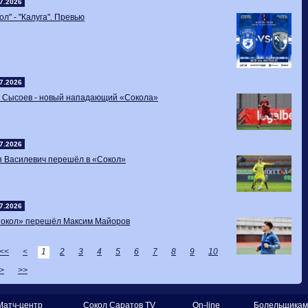
7.2026
ол" - "Калуга". Превью
7.2026
р Сысоев - новый нападающий «Сокола»
7.2026
я Василевич перешёл в «Сокол»
7.2026
«Сокол» перешёл Максим Майоров
<<
<
1
2
3
4
5
6
7
8
9
10
>
>>
Матч-центр
Сокол Саратов TV
On-line
Болельщикам