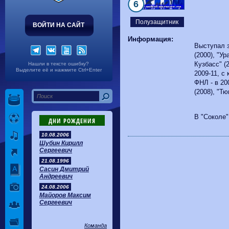
Волгарь
1-2
Машук-КМВ
6
Калуга
0-1
Сибирь
Полузащитник
ВОЙТИ НА САЙТ
Информация:
Выступал 
(2000), "Ур
Кузбасс" (
Нашли в тексте ошибку?
Выделите её и нажмите Ctrl+Enter
2009-11, с
ФНЛ - в 20
(2008), "Тю
В "Соколе"
ДНИ РОЖДЕНИЯ
10.08.2006
Шубин Кирилл
Сергеевич
21.08.1996
Сасин Дмитрий
Андреевич
24.08.2006
Майоров Максим
Сергеевич
Команда