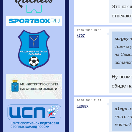
Это как 
отвечаю
17.09.2014 19:33
k707
sergey
н
Тоже об
на Семя
остался
Ну возмо
обиде на
16.09.2014 21:32
sergey
d1ego
н
кто с к
матча?