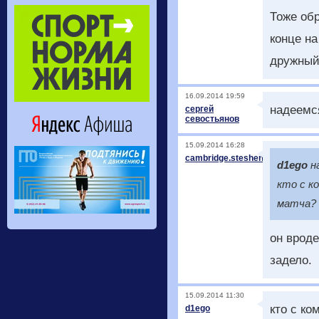
Тоже об
конце на
дружный 
16.09.2014 19:59
надеемся
сергей
севостьянов
15.09.2014 16:28
cambridge.steshenko@gmail.c
d1ego
н
кто с к
матча?
он врод
задело.
15.09.2014 11:30
кто с ко
d1ego