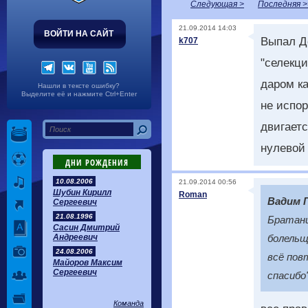
Следующая >
Последняя >
21.09.2014 14:03
ВОЙТИ НА САЙТ
Выпал Д
k707
"селекци
даром к
Нашли в тексте ошибку?
Выделите её и нажмите Ctrl+Enter
не испор
двигаетс
нулевой
ДНИ РОЖДЕНИЯ
10.08.2006
21.09.2014 00:56
Шубин Кирилл
Roman
Вадим 
Сергеевич
21.08.1996
Братани
Сасин Дмитрий
Андреевич
болельщ
24.08.2006
всё пов
Майоров Максим
Сергеевич
спасибо"
Команда