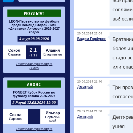
все прав
соплями
РЕЗУЛЬТАТ
вы! если
LEON-Первенство по футболу
среди команд Второй Лиги
«Дивизион А» сезона 2026-2027
годов
20.09.2014 22:04
Братание
4 тур 08.08.2026
Вадим Горбунов
болельщ
2:1
Сокол
Алания
Саратов
Владикавказ
(1:1)
стадо вс
Текстовая трансляция
или спас
Видео
20.09.2014 21:40
АНОНС
Три пров
Дмитрий
FONBET Кубок России по
согласен
футболу сезона 2026-2027
2 Раунд 12.08.2026 19:00
20.09.2014 21:38
Ильпар
Сокол
-
Дегтярев
Дмитрий
Пермский
Саратов
край
ушел
Текстовая трансляция