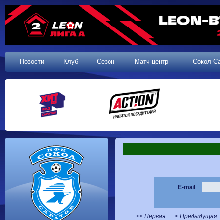
Новости
Клуб
Сезон
Матч-центр
Сокол С
E-mail
<< Первая
< Предыдущая