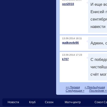
И еще во
ozzi2010
Енисей п
сентября
навести 
13.09.2014 18:11
Админ, от
gudkovdv86
13.09.2014 17:23
С победо
k707
чистейш
счёт мо
<< Первая
< Предыдущая
Следующая >
Последняя >
Новости
Клуб
Сезон
Матч-центр
Сокол С