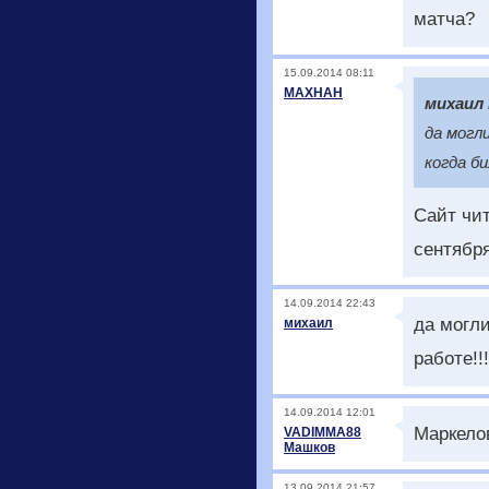
матча?
15.09.2014 08:11
MAXHAH
михаил
да могли
когда б
Сайт чит
сентября
14.09.2014 22:43
да могли
михаил
работе!!
14.09.2014 12:01
Маркелов
VADIMMA88
Машков
13.09.2014 21:57