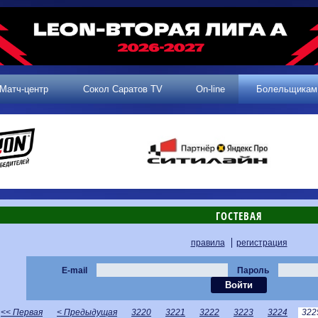
Матч-центр
Сокол Саратов TV
On-line
Болельщикам
ГОСТЕВАЯ
правила
регистрация
E-mail
Пароль
<< Первая
< Предыдущая
3220
3221
3222
3223
3224
322