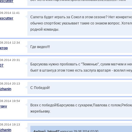
iascutter
09.2014 11:41
Сапета будет играть за Сокол в этом сезоне? Нет конкрет
iascutter
обычно спортбокс указывает такие со знаком вопрос. Хоте
родной команды.
08.2014 12:34
Где видео!!!
ктор
08.2014 20:31
Барсукова нужно пробовать с "Тюменью", сухим матчем и н
07
бьют в штангу,в этом тоже есть заслуга вратаря - вселил н
08.2014 20:13
С Победой!
lzhanin
08.2014 19:54
Всех с победой!Барсукова с сухарем,Павлова с голом,Ряб
rgey
жеребьевку.
08.2014 19:13
lzhanin
Андрей Jakov87
написал 29.08.2014 02:00