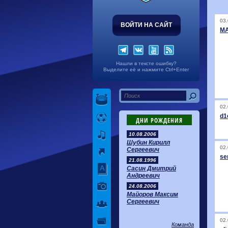
03.
ВОЙТИ НА САЙТ
M
Нашли в тексте ошибку?
Выделите её и нажмите Ctrl+Enter
02.
d1
ДНИ РОЖДЕНИЯ
10.08.2006
Шубин Кирилл
02.
Сергеевич
se
21.08.1996
Сасин Дмитрий
Андреевич
24.08.2006
Майоров Максим
Сергеевич
02.
Команда