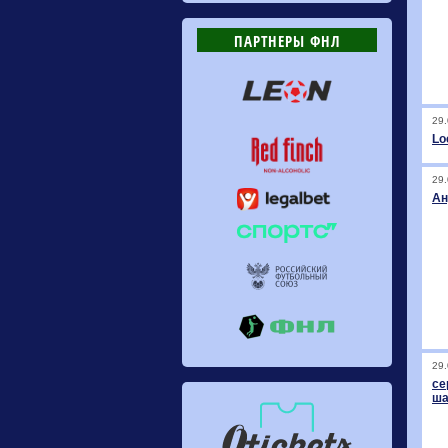
ПАРТНЕРЫ ФНЛ
29.
Lo
29.
Ан
29.
се
ша